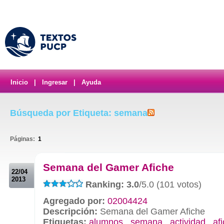
Inicio
|
Ingresar
|
Ayuda
Búsqueda por Etiqueta: semana
Páginas:
1
.
Semana del Gamer Afiche
22/04
2013
Ranking: 3.0
/5.0 (101 votos)
Agregado por:
02004424
Descripción:
Semana del Gamer Afiche
Etiquetas:
alumnos
,
semana
,
actividad
,
af