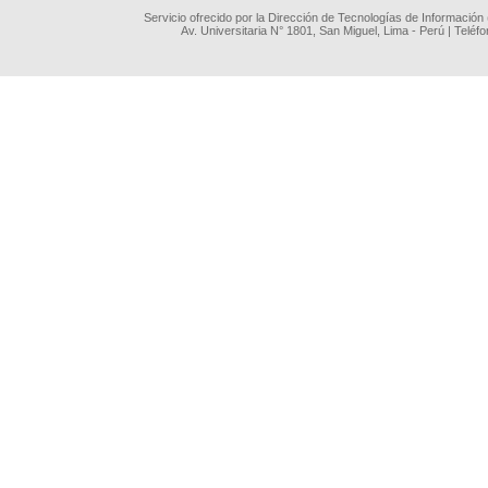
Servicio ofrecido por la Dirección de Tecnologías de Información
Av. Universitaria N° 1801, San Miguel, Lima - Perú | Teléf