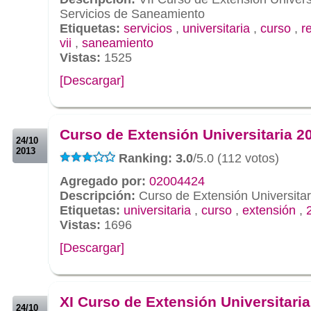
Servicios de Saneamiento
Etiquetas:
servicios
,
universitaria
,
curso
,
r
vii
,
saneamiento
Vistas:
1525
[Descargar]
.
.
Curso de Extensión Universitaria 2
24/10
2013
Ranking: 3.0
/5.0 (112 votos)
Agregado por:
02004424
Descripción:
Curso de Extensión Universitar
Etiquetas:
universitaria
,
curso
,
extensión
,
Vistas:
1696
[Descargar]
.
.
XI Curso de Extensión Universitari
24/10