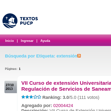
Inicio
|
Ingresar
|
Ayuda
Búsqueda por Etiqueta: extensión
Páginas:
1
.
VII Curso de extensión Universitari
27/10
Regulación de Servicios de Sanea
2013
Ranking: 3.0
/5.0 (111 votos)
Agregado por:
02004424
Descripción:
VII Curso de Extensión Univers