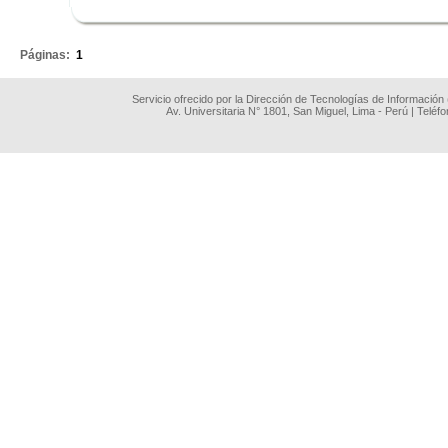
.
Páginas:
1
Servicio ofrecido por la Dirección de Tecnologías de Información
Av. Universitaria N° 1801, San Miguel, Lima - Perú | Teléf