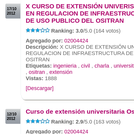
X CURSO DE EXTENSIÓN UNIVERIS
17/10
EN REGULACION DE INFRAESTRU
2012
DE USO PUBLICO DEL OSITRAN
Ranking: 3.0
/5.0 (164 votos)
Agregado por:
02004424
Descripción:
X CURSO DE EXTENSIÓN UN
REGULACION DE INFRAESTRUCTURA DE
OSITRAN
Etiquetas:
ingenieria
,
civil
,
charla
,
universit
,
ositran
,
extensión
Vistas:
1888
[Descargar]
.
.
Curso de extensión universitaria Os
12/10
2012
Ranking: 2.9
/5.0 (163 votos)
Agregado por:
02004424