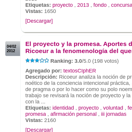
Etiquetas:
proyecto
,
2013
,
fondo
,
concursa
Vistas:
1650
[Descargar]
.
.
El proyecto y la promesa. Aportes d
04/02
Ricoeur a la fenomenología del que
2012
Ranking: 3.0
/5.0 (198 votos)
Agregado por:
textosCIphER
Descripción:
Ricoeur analiza la noción de p
noético de la conciencia intencional práctica,
de pragma o por lo hacer como su polo noemá
trabajo se revisará la noción de proyecto y l
con la ...
Etiquetas:
identidad
,
proyecto
,
voluntad
,
f
promesa
,
afirmación personal
,
iii jornadas
Vistas:
2160
[Descargar]