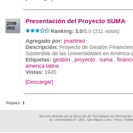
.
.
Presentación del Proyecto SUMA
27/09
2011
Ranking: 3.0
/5.0 (211 votos)
Agregado por:
jmartinez
Descripción:
Proyecto de Gestión Financier
Sostenible de las Universidades en América 
Etiquetas:
gestión
,
proyecto
,
suma
,
financ
america latina
Vistas:
1945
[Descargar]
.
Páginas:
1
Servicio ofrecido por la Dirección de Tecnologías de Información
Av. Universitaria N° 1801, San Miguel, Lima - Perú | Teléf