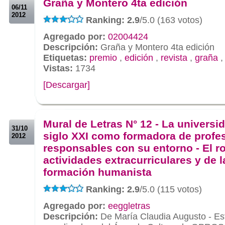
Graña y Montero 4ta edición
06/11
2012
Ranking: 2.9
/5.0 (163 votos)
Agregado por:
02004424
Descripción:
Graña y Montero 4ta edición
Etiquetas:
premio
,
edición
,
revista
,
graña
Vistas:
1734
[Descargar]
.
.
Mural de Letras N° 12 - La universi
31/10
siglo XXI como formadora de profe
2012
responsables con su entorno - El ro
actividades extracurriculares y de l
formación humanista
Ranking: 2.9
/5.0 (115 votos)
Agregado por:
eeggletras
Descripción:
De María Claudia Augusto - E