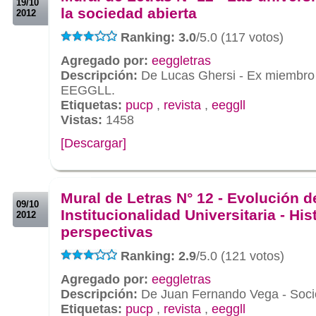
19/10
la sociedad abierta
2012
Ranking: 3.0
/5.0 (117 votos)
Agregado por:
eeggletras
Descripción:
De Lucas Ghersi - Ex miembro d
EEGGLL.
Etiquetas:
pucp
,
revista
,
eeggll
Vistas:
1458
[Descargar]
.
.
Mural de Letras N° 12 - Evolución d
09/10
Institucionalidad Universitaria - His
2012
perspectivas
Ranking: 2.9
/5.0 (121 votos)
Agregado por:
eeggletras
Descripción:
De Juan Fernando Vega - Soci
Etiquetas:
pucp
,
revista
,
eeggll