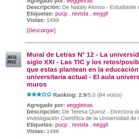
Agregado por:
eeggletras
Descripción:
De Nataly Alonso - Estudiant
Etiquetas:
pucp
,
revista
,
eeggll
Vistas:
1499
[Descargar]
.
.
Mural de Letras N° 12 - La universi
26/11
siglo XXI - Las TIC y los retos/posi
2012
que estas plantean en la educación
universitaria actual - El aula univers
muros
Ranking: 2.9
/5.0 (84 votos)
Agregado por:
eeggletras
Descripción:
De Teresa Quiroz - Directora de
Investigación Científica de la Universidad de
Etiquetas:
pucp
,
revista
,
eeggll
Vistas:
1496