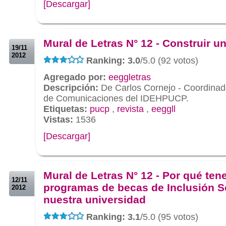
[Descargar]
.
.
Mural de Letras N° 12 - Construir un
19/11
2012
Ranking: 3.0
/5.0 (92 votos)
Agregado por:
eeggletras
Descripción:
De Carlos Cornejo - Coordinad
de Comunicaciones del IDEHPUCP.
Etiquetas:
pucp
,
revista
,
eeggll
Vistas:
1536
[Descargar]
.
.
Mural de Letras N° 12 - Por qué ten
12/11
programas de becas de Inclusión S
2012
nuestra universidad
Ranking: 3.1
/5.0 (95 votos)