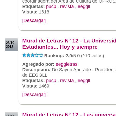
coordinadora del Área de Cultura de OPRO
Etiquetas:
pucp
,
revista
,
eeggll
Vistas:
1618
[Descargar]
.
.
Mural de Letras N° 12 - La Universi
23/10
Estudiantes... Hoy y siempre
2012
Ranking: 2.9
/5.0 (110 votos)
Agregado por:
eeggletras
Descripción:
De Sayuri Andrade - President
de EEGGLL
Etiquetas:
pucp
,
revista
,
eeggll
Vistas:
1469
[Descargar]
.
.
Mural de Letras N° 12 - Las univers