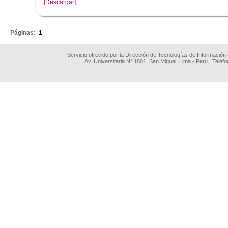
[Descargar]
.
Páginas:
1
Servicio ofrecido por la Dirección de Tecnologías de Información
Av. Universitaria N° 1801, San Miguel, Lima - Perú | Teléf