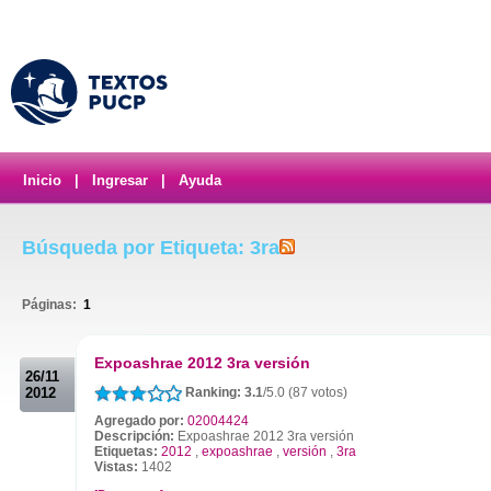
Inicio
|
Ingresar
|
Ayuda
Búsqueda por Etiqueta: 3ra
Páginas:
1
.
Expoashrae 2012 3ra versión
26/11
2012
Ranking: 3.1
/5.0 (87 votos)
Agregado por:
02004424
Descripción:
Expoashrae 2012 3ra versión
Etiquetas:
2012
,
expoashrae
,
versión
,
3ra
Vistas:
1402