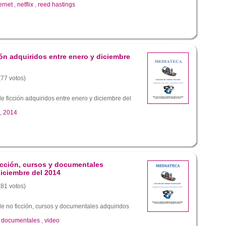
ernet
,
netflix
,
reed hastings
ión adquiridos entre enero y diciembre
(77 votos)
e ficción adquiridos entre enero y diciembre del
,
2014
icción, cursos y documentales
diciembre del 2014
(81 votos)
e no ficción, cursos y documentales adquiridos
,
documentales
,
video