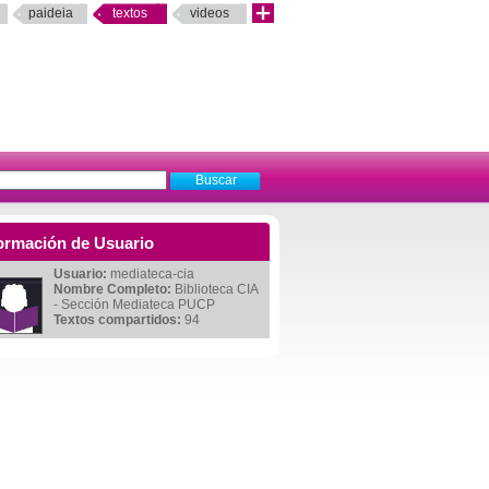
paideia
textos
videos
ormación de Usuario
Usuario:
mediateca-cia
Nombre Completo:
Biblioteca CIA
- Sección Mediateca PUCP
Textos compartidos:
94