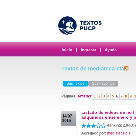
Inicio
|
Ingresar
|
Ayuda
Textos de mediateca-cia
Sus Textos
Sus Favoritos
Páginas:
Anterior
1
2
3
4
5
6
7
8
9
.
Listado de videos de no f
14/07
adquiridos entre enero y j
2015
Ranking: 2.9
/5.0 
Agregado por:
mediateca-cia