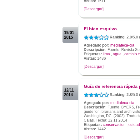
Vistas:
1511
[Descargar]
.
.
El bien esquivo
19/01
2015
Ranking: 2.8
/5.0 
Agregado por:
mediateca-cia
Descripción:
Fuente: Revista So
Etiquetas:
lima
,
agua
,
cambio c
Vistas:
1486
[Descargar]
.
.
Guía de referencia rápida
12/11
2014
Ranking: 2.8
/5.0 
Agregado por:
mediateca-cia
Descripción:
Fuente: BYERS, Fr
guide for librarians and archivis
Washington, DC. (2003). Traducid
Cajas. Fecha: 12.11.2014
Etiquetas:
conservacion
,
cuida
Vistas:
1442
[Descargar]