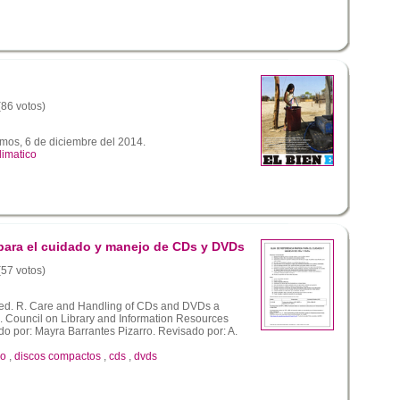
(86 votos)
mos, 6 de diciembre del 2014.
limatico
 para el cuidado y manejo de CDs y DVDs
(57 votos)
ed. R. Care and Handling of CDs and DVDs a
ts. Council on Library and Information Resources
o por: Mayra Barrantes Pizarro. Revisado por: A.
do
,
discos compactos
,
cds
,
dvds