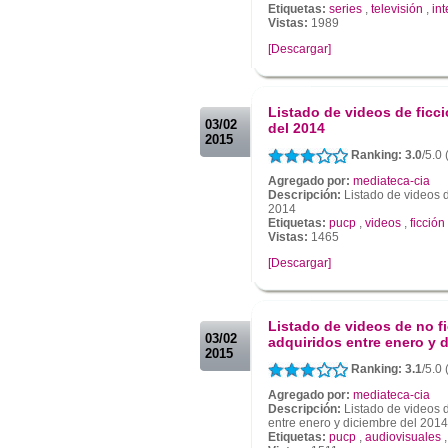
Etiquetas:
series
,
televisión
,
int
Vistas:
1989
[Descargar]
.
.
Listado de videos de ficc
03/02
del 2014
2015
Ranking: 3.0
/5.0 
Agregado por:
mediateca-cia
Descripción:
Listado de videos d
2014
Etiquetas:
pucp
,
videos
,
ficción
Vistas:
1465
[Descargar]
.
.
Listado de videos de no f
03/02
adquiridos entre enero y 
2015
Ranking: 3.1
/5.0 
Agregado por:
mediateca-cia
Descripción:
Listado de videos d
entre enero y diciembre del 2014
Etiquetas:
pucp
,
audiovisuales