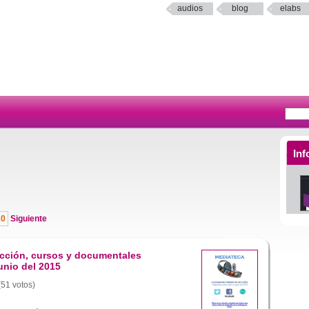
audios
blog
elabs
Inf
10
Siguiente
icción, cursos y documentales
unio del 2015
(51 votos)