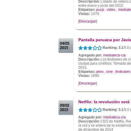
Descripción:
Listado de videos d
entre enero y junio del 2015.
Etiquetas:
pucp
,
video
,
mediat
Vistas:
1476
[Descargar]
.
.
Pantalla peruana por Javi
04/05
2015
Ranking: 3.1
/5.0 
Agregado por:
mediateca-cia
Descripción:
Los festivales de 
ciudad para cinéfilos. Tomado d
2015.
Etiquetas:
peru
,
cine
,
festivales
Vistas:
1690
[Descargar]
.
.
Netflix: la revolución será
09/02
2015
Ranking: 3.1
/5.0 
Agregado por:
mediateca-cia
Descripción:
CEO de Netflix, Ree
la red y se entera de la existenc
de diciembre de 2014