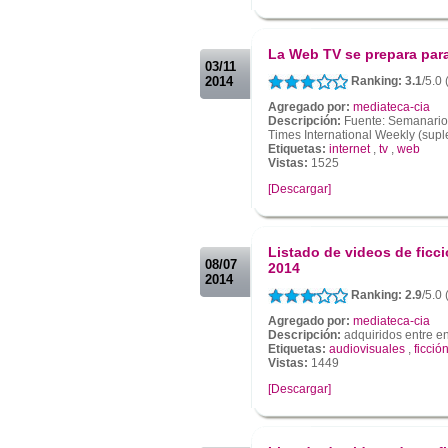
.
.
La Web TV se prepara para
03/11
2014
Ranking: 3.1
/5.0 
Agregado por:
mediateca-cia
Descripción:
Fuente: Semanario 
Times International Weekly (supl
Etiquetas:
internet
,
tv
,
web
Vistas:
1525
[Descargar]
.
.
Listado de videos de ficci
08/07
2014
2014
Ranking: 2.9
/5.0 
Agregado por:
mediateca-cia
Descripción:
adquiridos entre en
Etiquetas:
audiovisuales
,
ficció
Vistas:
1449
[Descargar]
.
.