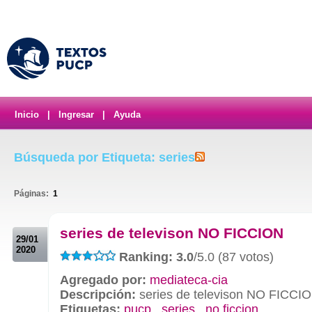
Inicio
|
Ingresar
|
Ayuda
Búsqueda por Etiqueta: series
Páginas:
1
.
series de televison NO FICCION
29/01
2020
Ranking: 3.0
/5.0 (87 votos)
Agregado por:
mediateca-cia
Descripción:
series de televison NO FICCI
Etiquetas:
pucp
,
series
,
no ficcion