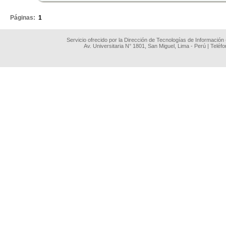
Páginas:
1
Servicio ofrecido por la Dirección de Tecnologías de Información
Av. Universitaria N° 1801, San Miguel, Lima - Perú | Teléf