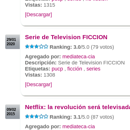
Vistas:
1315
[Descargar]
.
.
Serie de Television FICCION
29/01
2020
Ranking: 3.0
/5.0 (79 votos)
Agregado por:
mediateca-cia
Descripción:
Serie de Television FICCION
Etiquetas:
pucp
,
ficción
,
series
Vistas:
1308
[Descargar]
.
.
Netflix: la revolución será televisad
09/02
2015
Ranking: 3.1
/5.0 (87 votos)
Agregado por:
mediateca-cia