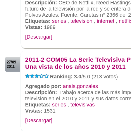
Descripción:
CEO de Netflix, Reed Hastings,
futuro de la televisión por la red y se entera 
Polvos Azules. Fuente: Caretas n° 2366 del 
Etiquetas:
series
,
televisión
,
internet
,
netfli
Vistas:
1989
[Descargar]
.
.
2011-2 COM05 La Serie Televisiva 
27/09
Una vista de los años 2010 y 2011
2011
Ranking: 3.0
/5.0 (213 votos)
Agregado por:
anais.gonzales
Descripción:
Trabajo acerca de las más impo
television en el 2010 y 2011 y sus datos cor
Etiquetas:
series
,
televisivas
Vistas:
1531
[Descargar]
.