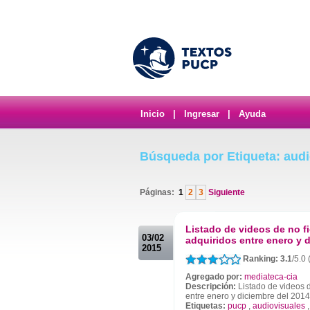
Inicio
|
Ingresar
|
Ayuda
Búsqueda por Etiqueta: audi
Páginas:
1
2
3
Siguiente
.
Listado de videos de no f
03/02
adquiridos entre enero y 
2015
Ranking: 3.1
/5.0 
Agregado por:
mediateca-cia
Descripción:
Listado de videos d
entre enero y diciembre del 2014
Etiquetas:
pucp
,
audiovisuales