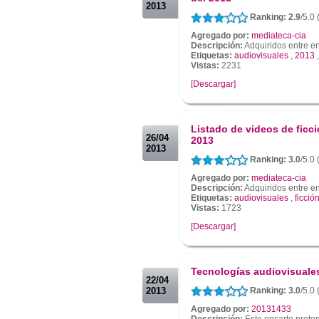
2013
Ranking: 2.9
/5.0 
Agregado por:
mediateca-cia
Descripción:
Adquiridos entre e
Etiquetas:
audiovisuales
,
2013
Vistas:
2231
[Descargar]
.
.
Listado de videos de ficc
26/04
2013
2013
Ranking: 3.0
/5.0
Agregado por:
mediateca-cia
Descripción:
Adquiridos entre e
Etiquetas:
audiovisuales
,
ficció
Vistas:
1723
[Descargar]
.
.
Tecnologías audiovisuale
22/04
2013
Ranking: 3.0
/5.0
Agregado por:
20131433
Descripción:
Este encarte prete