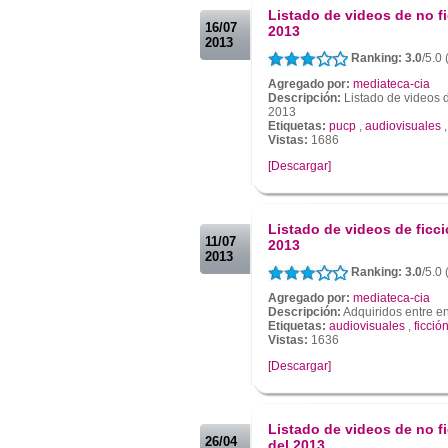
Listado de videos de no fi
16/07
2013
2013
Ranking: 3.0
/5.0
Agregado por:
mediateca-cia
Descripción:
Listado de videos d
2013
Etiquetas:
pucp
,
audiovisuales
Vistas:
1686
[Descargar]
.
.
Listado de videos de ficci
11/07
2013
2013
Ranking: 3.0
/5.0 
Agregado por:
mediateca-cia
Descripción:
Adquiridos entre en
Etiquetas:
audiovisuales
,
ficció
Vistas:
1636
[Descargar]
.
.
Listado de videos de no f
26/04
del 2013