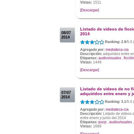
Vistas:
1511
[Descargar]
.
.
Listado de videos de ficci
08/07
2014
2014
Ranking: 2.9
/5.0 
Agregado por:
mediateca-cia
Descripción:
adquiridos entre en
Etiquetas:
audiovisuales
,
ficció
Vistas:
1449
[Descargar]
.
.
Listado de videos de no f
07/07
adquiridos entre enero y j
2014
Ranking: 3.1
/5.0 
Agregado por:
mediateca-cia
Descripción:
Listado de videos d
entre enero y junio del 2014
Etiquetas:
pucp
,
audiovisuales
Vistas:
1689
[Descargar]