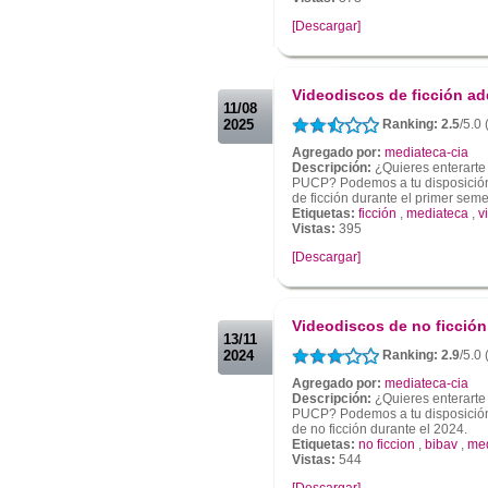
[Descargar]
.
.
Videodiscos de ficción ad
11/08
2025
Ranking: 2.5
/5.0 
Agregado por:
mediateca-cia
Descripción:
¿Quieres enterarte
PUCP? Podemos a tu disposición 
de ficción durante el primer sem
Etiquetas:
ficción
,
mediateca
,
v
Vistas:
395
[Descargar]
.
.
Videodiscos de no ficción
13/11
2024
Ranking: 2.9
/5.0 
Agregado por:
mediateca-cia
Descripción:
¿Quieres enterarte
PUCP? Podemos a tu disposición 
de no ficción durante el 2024.
Etiquetas:
no ficcion
,
bibav
,
med
Vistas:
544
[Descargar]