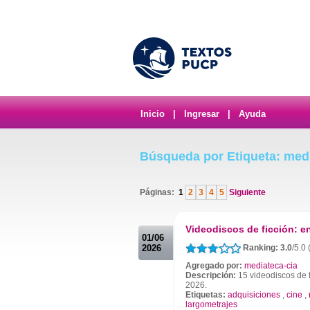
Inicio
|
Ingresar
|
Ayuda
Búsqueda por Etiqueta: med
Páginas:
1
2
3
4
5
Siguiente
.
Videodiscos de ficción: 
01/06
2026
Ranking: 3.0
/5.0 
Agregado por:
mediateca-cia
Descripción:
15 videodiscos de f
2026.
Etiquetas:
adquisiciones
,
cine
,
largometrajes