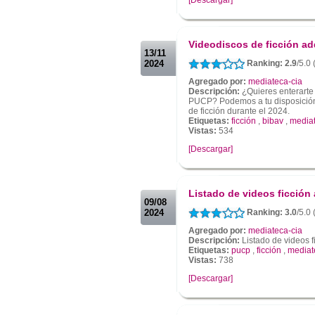
.
.
Videodiscos de ficción ad
13/11
2024
Ranking: 2.9
/5.0 
Agregado por:
mediateca-cia
Descripción:
¿Quieres enterarte
PUCP? Podemos a tu disposición 
de ficción durante el 2024.
Etiquetas:
ficción
,
bibav
,
media
Vistas:
534
[Descargar]
.
.
Listado de videos ficción
09/08
2024
Ranking: 3.0
/5.0 
Agregado por:
mediateca-cia
Descripción:
Listado de videos f
Etiquetas:
pucp
,
ficción
,
mediat
Vistas:
738
[Descargar]
.
.