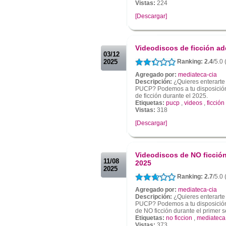
Vistas:
224
[Descargar]
.
.
Videodiscos de ficción ad
03/12
2025
Ranking: 2.4
/5.0 
Agregado por:
mediateca-cia
Descripción:
¿Quieres enterarte
PUCP? Podemos a tu disposición 
de ficción durante el 2025.
Etiquetas:
pucp
,
videos
,
ficción
Vistas:
318
[Descargar]
.
.
Videodiscos de NO ficción
11/08
2025
2025
Ranking: 2.7
/5.0 
Agregado por:
mediateca-cia
Descripción:
¿Quieres enterarte
PUCP? Podemos a tu disposición 
de NO ficción durante el primer 
Etiquetas:
no ficcion
,
mediateca
Vistas:
373