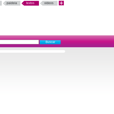
paideia
textos
videos