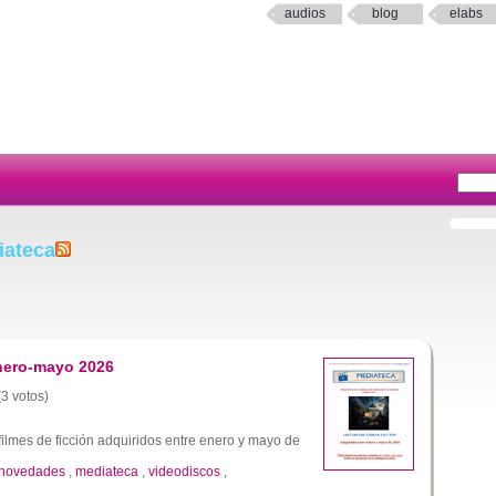
audios
blog
elabs
iateca
enero-mayo 2026
(3 votos)
ilmes de ficción adquiridos entre enero y mayo de
novedades
,
mediateca
,
videodiscos
,