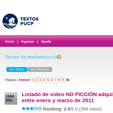
Inicio
|
Ingresar
|
Ayuda
Textos de mediateca-cia
Sus Textos
Sus Favoritos
Páginas:
Anterior
1
2
3
4
5
6
7
8
9
10
.
Listado de video NO FICCIÓN adqui
15/04
entre enero y marzo de 2011
2011
Ranking: 2.9
/5.0 (399 votos)