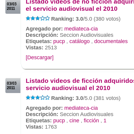
Listado videos de no ficción adquir
03/03
el servicio audiovisual el 2010
2011
Ranking: 3.0
/5.0 (380 votos)
Agregado por:
mediateca-cia
Descripción:
Seccion Audiovisuales
Etiquetas:
pucp
,
catálogo
,
documentales
Vistas:
2513
[Descargar]
.
.
Listado videos de ficción adquirido
03/03
servicio audiovisual el 2010
2011
Ranking: 3.0
/5.0 (381 votos)
Agregado por:
mediateca-cia
Descripción:
Seccion Audiovisuales
Etiquetas:
pucp
,
cine
,
ficción
,
1
Vistas:
1763