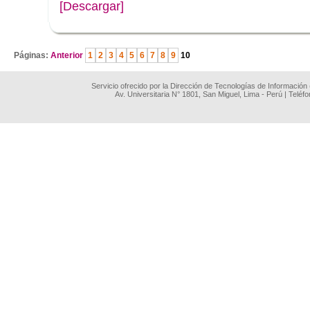
[Descargar]
.
Páginas:
Anterior
1
2
3
4
5
6
7
8
9
10
Servicio ofrecido por la Dirección de Tecnologías de Información
Av. Universitaria N° 1801, San Miguel, Lima - Perú | Teléf