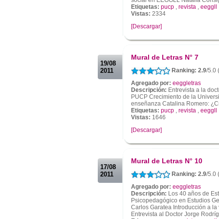
Etiquetas:
pucp
,
revista
,
eeggll
Vistas:
2334
[Descargar]
.
.
Mural de Letras N° 7
19/08
2011
Ranking: 2.9
/5.0
Agregado por:
eeggletras
Descripción:
Entrevista a la doc
PUCP Crecimiento de la Universid
enseñanza Catalina Romero: ¿Cre
Etiquetas:
pucp
,
revista
,
eeggll
Vistas:
1646
[Descargar]
.
.
Mural de Letras N° 10
17/08
2011
Ranking: 2.9
/5.0
Agregado por:
eeggletras
Descripción:
Los 40 años de Est
Psicopedagógico en Estudios Gene
Carlos Garatea Introducción a la
Entrevista al Doctor Jorge Rodrí