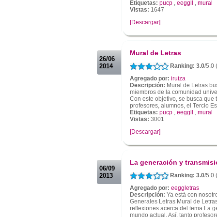
Etiquetas:
pucp
,
eeggll
,
mural
Vistas:
1647
[Descargar]
.
.
Mural de Letras
26/06
2014
Ranking: 3.0
/5.0 
Agregado por:
iruiza
Descripción:
Mural de Letras bu
miembros de la comunidad univers
Con este objetivo, se busca que 
profesores, alumnos, el Tercio Estu
Etiquetas:
pucp
,
eeggll
,
mural
Vistas:
3001
[Descargar]
.
.
La generación y transmisi
06/09
2013
Ranking: 3.0
/5.0
Agregado por:
eeggletras
Descripción:
Ya está con nosotro
Generales Letras Mural de Letras
reflexiones acerca del tema La g
mundo actual. Así, tanto profesor