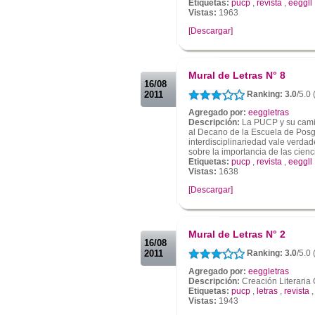
Etiquetas:
pucp
,
revista
,
eeggll
Vistas:
1963
[Descargar]
.
.
Mural de Letras N° 8
16/08
2011
Ranking: 3.0
/5.0
Agregado por:
eeggletras
Descripción:
La PUCP y su camino
al Decano de la Escuela de Posgr
interdisciplinariedad vale verd
sobre la importancia de las cienci
Etiquetas:
pucp
,
revista
,
eeggll
Vistas:
1638
[Descargar]
.
.
Mural de Letras N° 2
16/08
2011
Ranking: 3.0
/5.0
Agregado por:
eeggletras
Descripción:
Creación Literaria
Etiquetas:
pucp
,
letras
,
revista
Vistas:
1943