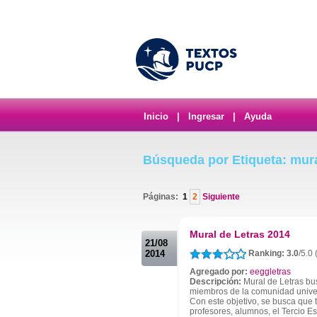
Inicio
|
Ingresar
|
Ayuda
Búsqueda por Etiqueta: mur
Páginas:
1
2
Siguiente
.
Mural de Letras 2014
21/08
2014
Ranking: 3.0
/5.0 
Agregado por:
eeggletras
Descripción:
Mural de Letras bu
miembros de la comunidad univers
Con este objetivo, se busca que 
profesores, alumnos, el Tercio Estu