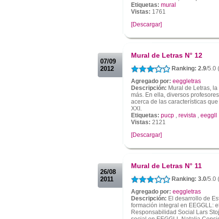
Etiquetas:
mural
Vistas:
1761
[Descargar]
.
.
Mural de Letras N° 12
07/09
2012
Ranking: 2.9
/5.0
Agregado por:
eeggletras
Descripción:
Mural de Letras, l
más. En ella, diversos profesore
acerca de las características qu
XXI.
Etiquetas:
pucp
,
revista
,
eeggll
Vistas:
2121
[Descargar]
.
.
Mural de Letras N° 11
26/08
2011
Ranking: 3.0
/5.0
Agregado por:
eeggletras
Descripción:
El desarrollo de Es
formación integral en EEGGLL: e
Responsabilidad Social Lars Stoj
social en EEGGLL Natalia Consigl