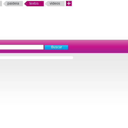
paideia
textos
videos