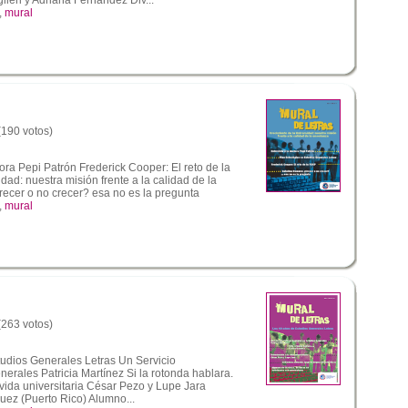
,
mural
 (190 votos)
tora Pepi Patrón Frederick Cooper: El reto de la
ad: nuestra misión frente a la calidad de la
cer o no crecer? esa no es la pregunta
,
mural
 (263 votos)
udios Generales Letras Un Servicio
rales Patricia Martínez Si la rotonda hablara.
 vida universitaria César Pezo y Lupe Jara
guez (Puerto Rico) Alumno...