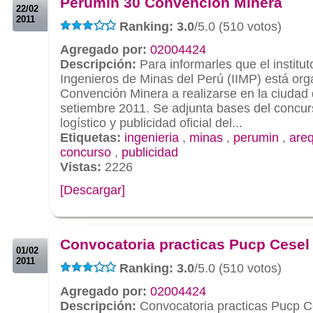
Perumin 30 Convención Minera
22/02
2011
Ranking: 3.0
/5.0 (510 votos)
Agregado por:
02004424
Descripción:
Para informarles que el institut
Ingenieros de Minas del Perú (IIMP) está or
Convención Minera a realizarse en la ciudad 
setiembre 2011. Se adjunta bases del concur
logístico y publicidad oficial del...
Etiquetas:
ingenieria
,
minas
,
perumin
,
are
concurso
,
publicidad
Vistas:
2226
[Descargar]
.
.
Convocatoria practicas Pucp Cesel
01/02
2011
Ranking: 3.0
/5.0 (510 votos)
Agregado por:
02004424
Descripción:
Convocatoria practicas Pucp C