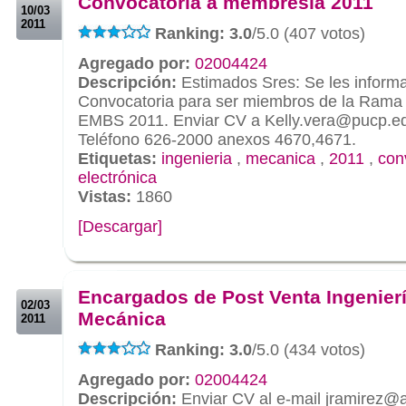
Convocatoria a membresía 2011
10/03
2011
Ranking: 3.0
/5.0 (407 votos)
Agregado por:
02004424
Descripción:
Estimados Sres: Se les informa
Convocatoria para ser miembros de la Rama E
EMBS 2011. Enviar CV a Kelly.vera@pucp.ed
Teléfono 626-2000 anexos 4670,4671.
Etiquetas:
ingenieria
,
mecanica
,
2011
,
con
electrónica
Vistas:
1860
[Descargar]
.
.
Encargados de Post Venta Ingenier
02/03
Mecánica
2011
Ranking: 3.0
/5.0 (434 votos)
Agregado por:
02004424
Descripción:
Enviar CV al e-mail jramirez@