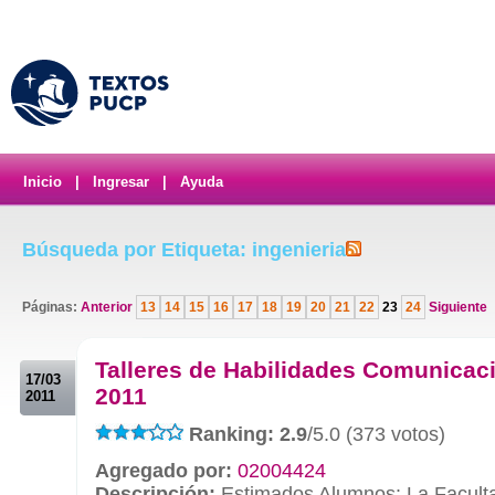
Inicio
|
Ingresar
|
Ayuda
Búsqueda por Etiqueta: ingenieria
Páginas:
Anterior
13
14
15
16
17
18
19
20
21
22
23
24
Siguiente
.
Talleres de Habilidades Comunicac
17/03
2011
2011
Ranking: 2.9
/5.0 (373 votos)
Agregado por:
02004424
Descripción:
Estimados Alumnos: La Faculta