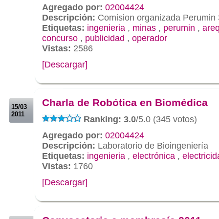
Agregado por:
02004424
Descripción:
Comision organizada Perumin 
Etiquetas:
ingenieria
,
minas
,
perumin
,
are
concurso
,
publicidad
,
operador
Vistas:
2586
[Descargar]
.
.
Charla de Robótica en Biomédica
15/03
2011
Ranking: 3.0
/5.0 (345 votos)
Agregado por:
02004424
Descripción:
Laboratorio de Bioingeniería
Etiquetas:
ingenieria
,
electrónica
,
electrici
Vistas:
1760
[Descargar]
.
.