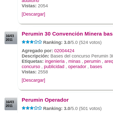
auditorio
Vistas:
2054
[Descargar]
.
.
Perumin 30 Convención Minera ba
16/03
2011
Ranking: 3.0
/5.0 (524 votos)
Agregado por:
02004424
Descripción:
Bases del concurso Perumin 3
Etiquetas:
ingenieria
,
minas
,
perumin
,
are
concurso
,
publicidad
,
operador
,
bases
Vistas:
2558
[Descargar]
.
.
Perumin Operador
16/03
2011
Ranking: 3.0
/5.0 (501 votos)