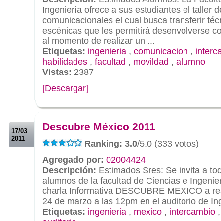
Ingeniería ofrece a sus estudiantes el taller 
comunicacionales el cual busca transferir téc
escénicas que les permitirá desenvolverse co
al momento de realizar un ...
Etiquetas:
ingenieria
,
comunicacion
,
interc
habilidades
,
facultad
,
movildad
,
alumno
Vistas:
2387
[Descargar]
.
.
Descubre México 2011
17/03
2011
Ranking: 3.0
/5.0 (333 votos)
Agregado por:
02004424
Descripción:
Estimados Sres: Se invita a to
alumnos de la facultad de Ciencias e Ingenierí
charla Informativa DESCUBRE MEXICO a real
24 de marzo a las 12pm en el auditorio de Ing
Etiquetas:
ingenieria
,
mexico
,
intercambio