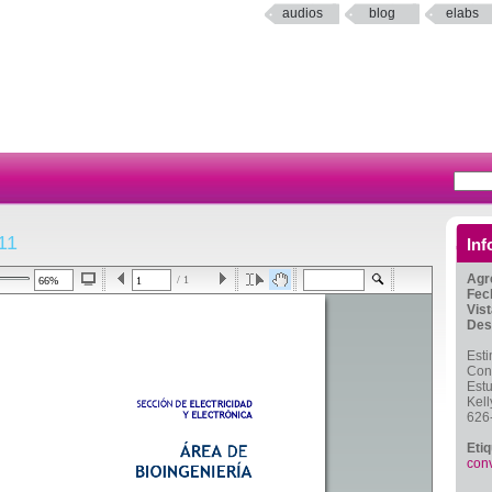
audios
blog
elabs
11
Inf
Agr
/ 1
Fec
Vis
Des
Esti
Con
Estu
Kell
626
Eti
con