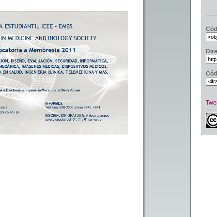
Cód
Dir
Cód
Twe