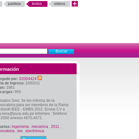
paideia
textos
videos
ormación
egado por:
02004424
ha de Ingreso:
10/03/11
tas:
1861
cargas:
955
mados Sres: Se les informa de la
vocatoria para ser miembros de la Rama
diantil IEEE - EMBS 2011. Enviar CV a
y.vera@pucp.edu.pe Informes : Teléfono
-2000 anexos 4670,4671.
quetas:
ingenieria
,
mecanica
,
2011
,
vocatoria
,
iee
,
electrónica