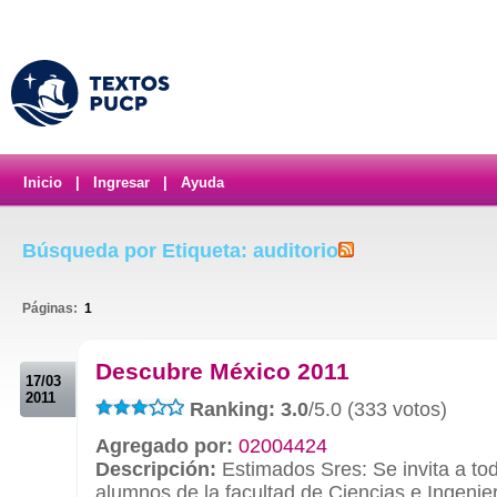
Inicio
|
Ingresar
|
Ayuda
Búsqueda por Etiqueta: auditorio
Páginas:
1
.
Descubre México 2011
17/03
2011
Ranking: 3.0
/5.0 (333 votos)
Agregado por:
02004424
Descripción:
Estimados Sres: Se invita a to
alumnos de la facultad de Ciencias e Ingenierí