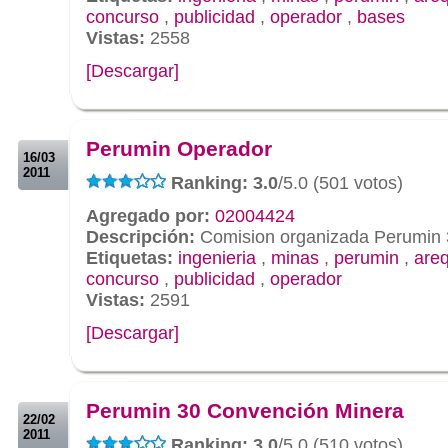
concurso
,
publicidad
,
operador
,
bases
Vistas:
2558
[Descargar]
.
.
Perumin Operador
16/03
2011
Ranking: 3.0
/5.0 (501 votos)
Agregado por:
02004424
Descripción:
Comision organizada Perumin 
Etiquetas:
ingenieria
,
minas
,
perumin
,
are
concurso
,
publicidad
,
operador
Vistas:
2591
[Descargar]
.
.
Perumin 30 Convención Minera
22/02
2011
Ranking: 3.0
/5.0 (510 votos)