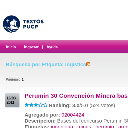
Inicio
|
Ingresar
|
Ayuda
Búsqueda por Etiqueta: logistico
Páginas:
1
.
Perumin 30 Convención Minera ba
16/03
2011
Ranking: 3.0
/5.0 (524 votos)
Agregado por:
02004424
Descripción:
Bases del concurso Perumin 3
Etiquetas:
ingenieria
,
minas
,
perumin
,
are