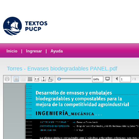
Inicio
|
Ingresar
|
Ayuda
Torres - Envases biodegradables PANEL.pdf
/ 1