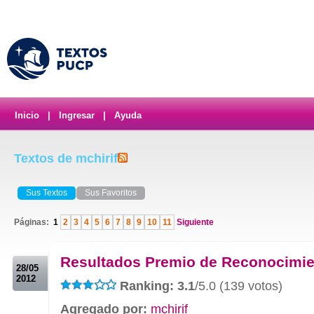
Inicio
|
Ingresar
|
Ayuda
Textos de mchirif
Sus Textos
Sus Favoritos
Páginas:
1
2
3
4
5
6
7
8
9
10
11
Siguiente
.
Resultados Premio de Reconocimie
28/05
2012
Ranking: 3.1
/5.0 (139 votos)
Agregado por:
mchirif