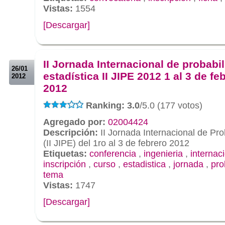
Vistas:
1554
[Descargar]
.
.
II Jornada Internacional de probabi
26/01
estadística II JIPE 2012 1 al 3 de fe
2012
2012
Ranking: 3.0
/5.0 (177 votos)
Agregado por:
02004424
Descripción:
II Jornada Internacional de Pro
(II JIPE) del 1ro al 3 de febrero 2012
Etiquetas:
conferencia
,
ingenieria
,
internac
inscripción
,
curso
,
estadistica
,
jornada
,
pro
tema
Vistas:
1747
[Descargar]
.