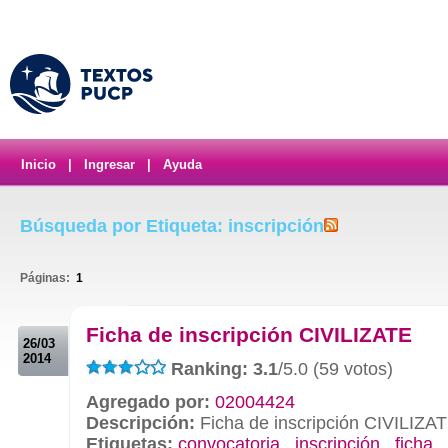
Inicio
|
Ingresar
|
Ayuda
Búsqueda por Etiqueta: inscripción
Páginas:
1
.
Ficha de inscripción CIVILIZATE
26/03
2014
Ranking: 3.1
/5.0 (59 votos)
Agregado por:
02004424
Descripción:
Ficha de inscripción CIVILIZA
Etiquetas:
convocatoria
,
inscripción
,
ficha
,