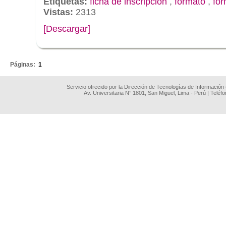
Etiquetas:
ficha de inscripción
,
formato
,
for
Vistas:
2313
[Descargar]
.
Páginas:
1
Servicio ofrecido por la Dirección de Tecnologías de Información
Av. Universitaria N° 1801, San Miguel, Lima - Perú | Teléf