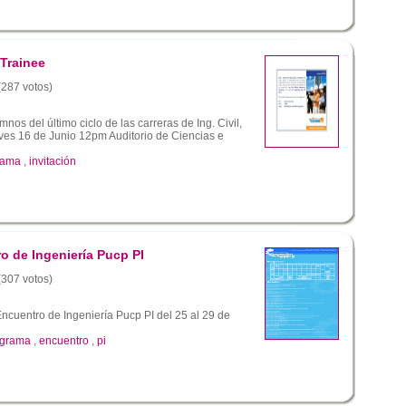
Trainee
 (287 votos)
os del último ciclo de las carreras de Ing. Civil,
ves 16 de Junio 12pm Auditorio de Ciencias e
rama
,
invitación
o de Ingeniería Pucp PI
 (307 votos)
ncuentro de Ingeniería Pucp PI del 25 al 29 de
ograma
,
encuentro
,
pi