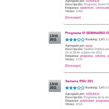
Agregado por:
02004424
Descripción:
Programa Joven P
Etiquetas:
odebrecht
,
convocato
Vistas:
2269
[Descargar]
.
.
Programa VI SEMINARIO
13/10
2011
Ranking: 2.9
/5.0
Agregado por:
pucp
Descripción:
Gestión Pública pa
24 al 28 de octubre de 2011
Etiquetas:
programa
,
reforma
,
Vistas:
2726
[Descargar]
.
.
Semana RSU 201
13/10
2011
Ranking: 3.0
/5.0
Agregado por:
02004424
Descripción:
Programa de la s
Etiquetas:
publicidad
,
programa
Vistas:
2016