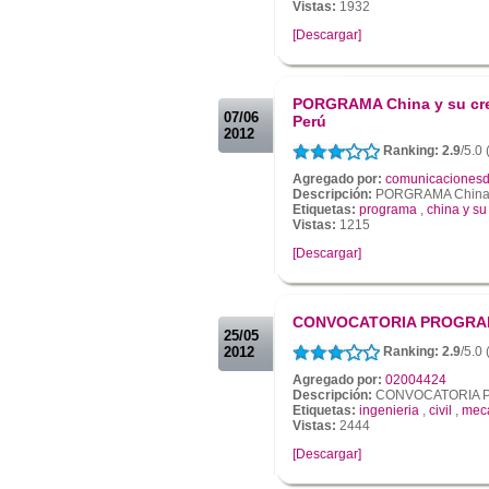
Vistas:
1932
[Descargar]
.
.
PORGRAMA China y su crec
07/06
Perú
2012
Ranking: 2.9
/5.0
Agregado por:
comunicacionesd
Descripción:
PORGRAMA China y s
Etiquetas:
programa
,
china y su
Vistas:
1215
[Descargar]
.
.
CONVOCATORIA PROGRA
25/05
2012
Ranking: 2.9
/5.0
Agregado por:
02004424
Descripción:
CONVOCATORIA 
Etiquetas:
ingenieria
,
civil
,
mec
Vistas:
2444
[Descargar]
.