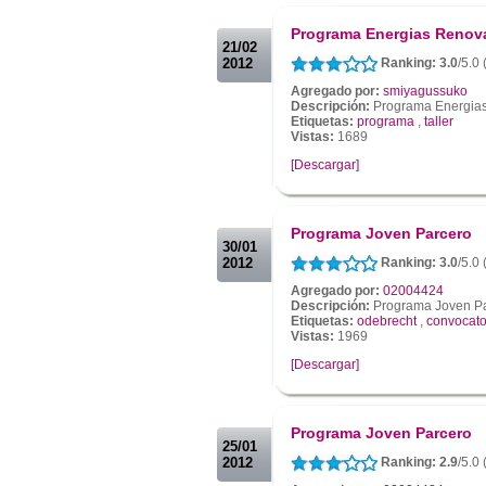
.
Programa Energias Renov
21/02
2012
Ranking: 3.0
/5.0
Agregado por:
smiyagussuko
Descripción:
Programa Energia
Etiquetas:
programa
,
taller
Vistas:
1689
[Descargar]
.
.
Programa Joven Parcero
30/01
2012
Ranking: 3.0
/5.0
Agregado por:
02004424
Descripción:
Programa Joven P
Etiquetas:
odebrecht
,
convocato
Vistas:
1969
[Descargar]
.
.
Programa Joven Parcero
25/01
2012
Ranking: 2.9
/5.0