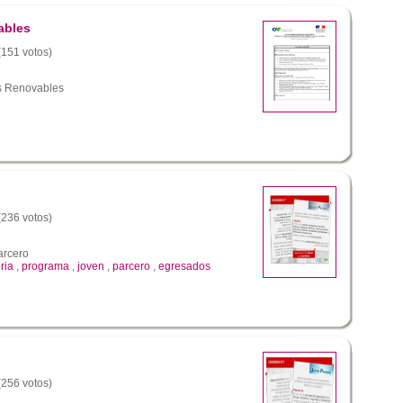
ables
 (151 votos)
s Renovables
 (236 votos)
arcero
ria
,
programa
,
joven
,
parcero
,
egresados
 (256 votos)