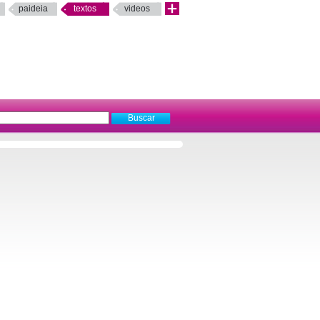
paideia
textos
videos