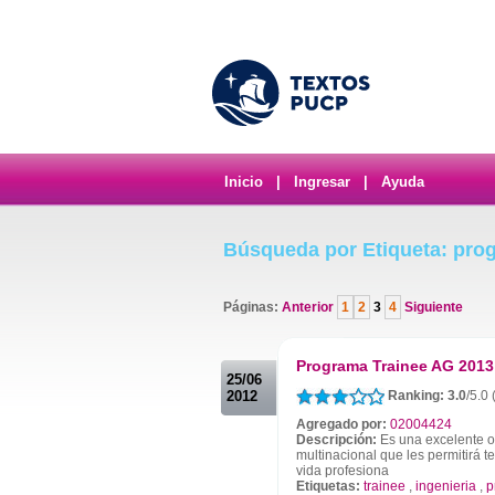
Inicio
|
Ingresar
|
Ayuda
Búsqueda por Etiqueta: pro
Páginas:
Anterior
1
2
3
4
Siguiente
.
Programa Trainee AG 2013
25/06
2012
Ranking: 3.0
/5.0
Agregado por:
02004424
Descripción:
Es una excelente o
multinacional que les permitirá t
vida profesiona
Etiquetas:
trainee
,
ingenieria
,
p