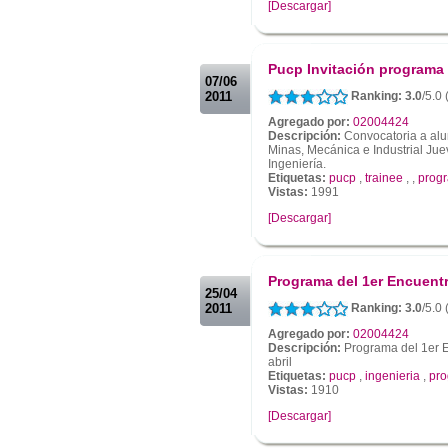
[Descargar]
.
.
Pucp Invitación programa 
07/06
2011
Ranking: 3.0
/5.0
Agregado por:
02004424
Descripción:
Convocatoria a alumn
Minas, Mecánica e Industrial Jue
Ingeniería.
Etiquetas:
pucp
,
trainee
,
,
prog
Vistas:
1991
[Descargar]
.
.
Programa del 1er Encuentr
25/04
2011
Ranking: 3.0
/5.0
Agregado por:
02004424
Descripción:
Programa del 1er E
abril
Etiquetas:
pucp
,
ingenieria
,
pr
Vistas:
1910
[Descargar]
.