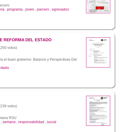
arcero
ria
,
programa
,
joven
,
parcero
,
egresados
 DE REFORMA DEL ESTADO
 (250 votos)
ra el buen gobierno: Balance y Perspectivas Del
estado
 (239 votos)
emana RSU
,
semana
,
responsabilidad
,
social