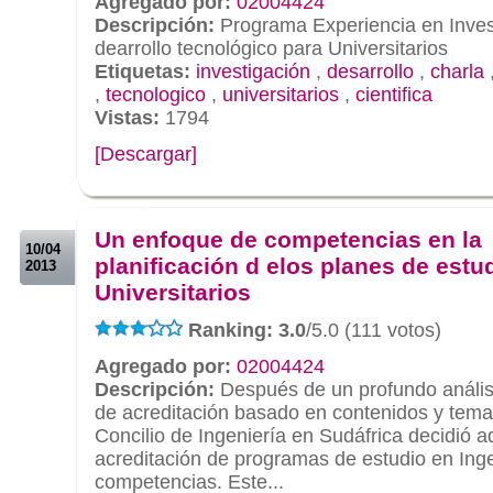
Agregado por:
02004424
Descripción:
Programa Experiencia en Investi
dearrollo tecnológico para Universitarios
Etiquetas:
investigación
,
desarrollo
,
charla
,
tecnologico
,
universitarios
,
cientifica
Vistas:
1794
[Descargar]
.
.
Un enfoque de competencias en la
10/04
planificación d elos planes de estu
2013
Universitarios
Ranking: 3.0
/5.0 (111 votos)
Agregado por:
02004424
Descripción:
Después de un profundo análisi
de acreditación basado en contenidos y tem
Concilio de Ingeniería en Sudáfrica decidió a
acreditación de programas de estudio en Ing
competencias. Este...