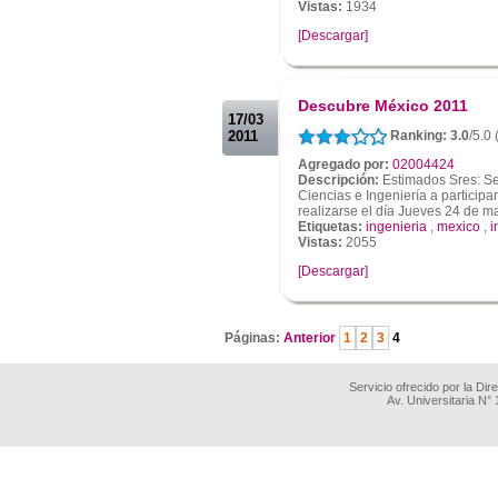
Vistas:
1934
[Descargar]
.
.
Descubre México 2011
17/03
2011
Ranking: 3.0
/5.0
Agregado por:
02004424
Descripción:
Estimados Sres: Se 
Ciencias e Ingeniería a partici
realizarse el día Jueves 24 de ma
Etiquetas:
ingenieria
,
mexico
,
i
Vistas:
2055
[Descargar]
.
Páginas:
Anterior
1
2
3
4
Servicio ofrecido por la Di
Av. Universitaria N°