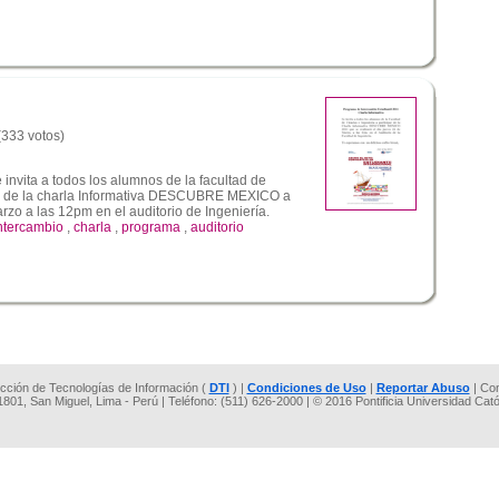
 (333 votos)
invita a todos los alumnos de la facultad de
par de la charla Informativa DESCUBRE MEXICO a
rzo a las 12pm en el auditorio de Ingeniería.
ntercambio
,
charla
,
programa
,
auditorio
rección de Tecnologías de Información (
DTI
) |
Condiciones de Uso
|
Reportar Abuso
| Co
 1801, San Miguel, Lima - Perú | Teléfono: (511) 626-2000 | © 2016 Pontificia Universidad Cat