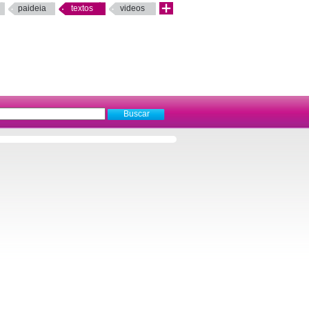
paideia
textos
videos