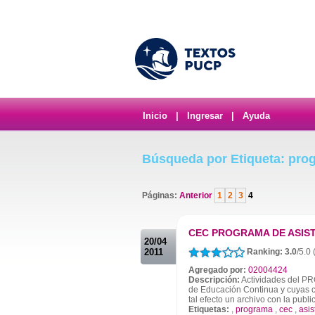
Inicio
|
Ingresar
|
Ayuda
Búsqueda por Etiqueta: pro
Páginas:
Anterior
1
2
3
4
.
CEC PROGRAMA DE ASIS
20/04
2011
Ranking: 3.0
/5.0
Agregado por:
02004424
Descripción:
Actividades del P
de Educación Continua y cuyas c
tal efecto un archivo con la publi
Etiquetas:
,
programa
,
cec
,
asis