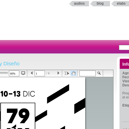
audios
blog
elabs
 y Diseño
Inf
Agr
/ 6
Fec
Vis
Des
Prog
el e
Eti