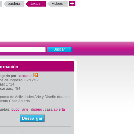
paideia
textos
videos
ormación
egado por:
kukurelo
ha de Ingreso:
02/12/17
tas:
1724
cargas:
784
rama de Actividades Arte y Diseño durante
vento Casa Abierta
quetas:
pucp
,
arte
,
diseño
,
casa abierta
Descargar