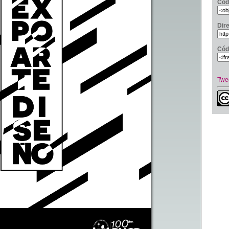
Cód
Dir
Cód
Twe