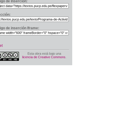
igo de Inserción:
ección:
igo de inserción Iframe:
et
Esta obra está bajo una
licencia de Creative Commons
.