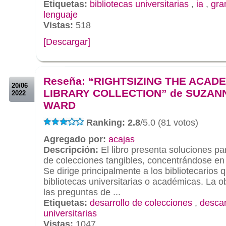
Etiquetas:
bibliotecas universitarias
,
ia
,
gra
lenguaje
Vistas:
518
[Descargar]
.
.
Reseña: “RIGHTSIZING THE ACAD
20/06
LIBRARY COLLECTION” de SUZAN
2022
WARD
Ranking: 2.8
/5.0 (81 votos)
Agregado por:
acajas
Descripción:
El libro presenta soluciones pa
de colecciones tangibles, concentrándose en l
Se dirige principalmente a los bibliotecarios 
bibliotecas universitarias o académicas. La 
las preguntas de ...
Etiquetas:
desarrollo de colecciones
,
descar
universitarias
Vistas:
1047