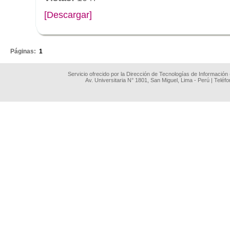
[Descargar]
.
Páginas:
1
Servicio ofrecido por la Dirección de Tecnologías de Información
Av. Universitaria N° 1801, San Miguel, Lima - Perú | Teléf