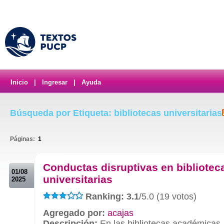
Inicio
|
Ingresar
|
Ayuda
Búsqueda por Etiqueta: bibliotecas universitarias
Páginas:
1
.
Conductas disruptivas en bibliotec
01/08
universitarias
2025
Ranking: 3.1
/5.0 (19 votos)
Agregado por:
acajas
Descripción:
En las bibliotecas académicas, 