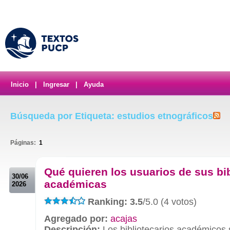
Inicio
|
Ingresar
|
Ayuda
Búsqueda por Etiqueta: estudios etnográficos
Páginas:
1
.
Qué quieren los usuarios de sus bi
30/06
académicas
2026
Ranking: 3.5
/5.0 (4 votos)
Agregado por:
acajas
Descripción:
Los bibliotecarios académicos