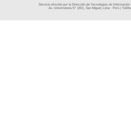
Servicio ofrecido por la Dirección de Tecnologías de Información
Av. Universitaria N° 1801, San Miguel, Lima - Perú | Teléf