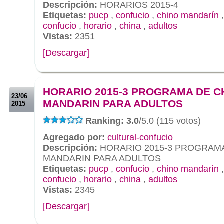
Descripción:
HORARIOS 2015-4
Etiquetas:
pucp
,
confucio
,
chino mandarín
confucio
,
horario
,
china
,
adultos
Vistas:
2351
[Descargar]
.
.
HORARIO 2015-3 PROGRAMA DE C
23/06
MANDARIN PARA ADULTOS
2015
Ranking: 3.0
/5.0 (115 votos)
Agregado por:
cultural-confucio
Descripción:
HORARIO 2015-3 PROGRAMA
MANDARIN PARA ADULTOS
Etiquetas:
pucp
,
confucio
,
chino mandarín
confucio
,
horario
,
china
,
adultos
Vistas:
2345
[Descargar]
.