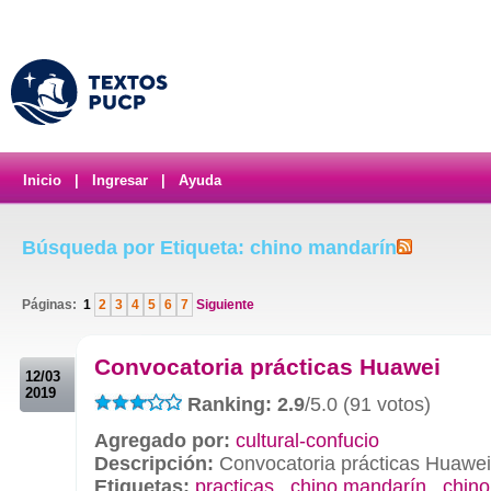
Inicio
|
Ingresar
|
Ayuda
Búsqueda por Etiqueta: chino mandarín
Páginas:
1
2
3
4
5
6
7
Siguiente
.
Convocatoria prácticas Huawei
12/03
2019
Ranking: 2.9
/5.0 (91 votos)
Agregado por:
cultural-confucio
Descripción:
Convocatoria prácticas Huawei
Etiquetas:
practicas
,
chino mandarín
,
chino