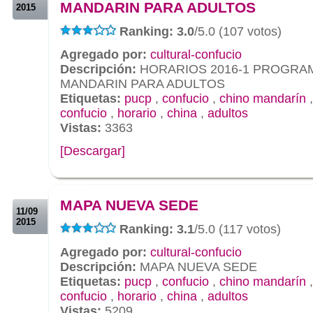
MANDARIN PARA ADULTOS
2015
Ranking: 3.0
/5.0 (107 votos)
Agregado por:
cultural-confucio
Descripción:
HORARIOS 2016-1 PROGRA
MANDARIN PARA ADULTOS
Etiquetas:
pucp
,
confucio
,
chino mandarín
confucio
,
horario
,
china
,
adultos
Vistas:
3363
[Descargar]
.
.
MAPA NUEVA SEDE
11/09
2015
Ranking: 3.1
/5.0 (117 votos)
Agregado por:
cultural-confucio
Descripción:
MAPA NUEVA SEDE
Etiquetas:
pucp
,
confucio
,
chino mandarín
confucio
,
horario
,
china
,
adultos
Vistas:
5209