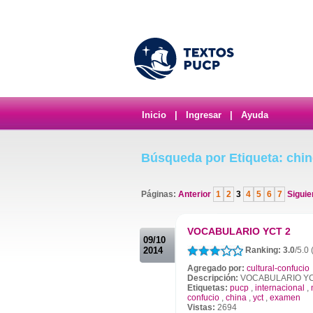
Inicio
|
Ingresar
|
Ayuda
Búsqueda por Etiqueta: chi
Páginas:
Anterior
1
2
3
4
5
6
7
Siguie
.
VOCABULARIO YCT 2
09/10
2014
Ranking: 3.0
/5.0 
Agregado por:
cultural-confucio
Descripción:
VOCABULARIO YC
Etiquetas:
pucp
,
internacional
,
confucio
,
china
,
yct
,
examen
Vistas:
2694