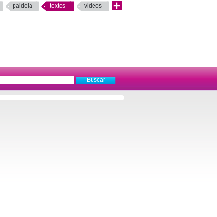
paideia
textos
videos