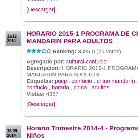
[Descargar]
.
.
HORARIO 2015-1 PROGRAMA DE C
11/12
MANDARIN PARA ADULTOS
2014
Ranking: 3.0
/5.0 (76 votos)
Agregado por:
cultural-confucio
Descripción:
HORARIO 2015-1 PROGRAMA
MANDARIN PARA ADULTOS
Etiquetas:
pucp
,
confucio
,
chino mandarín
confucio
,
horario
,
china
,
adultos
Vistas:
4387
[Descargar]
.
.
Horario Trimestre 2014-4 - Program
18/09
Niños
2014