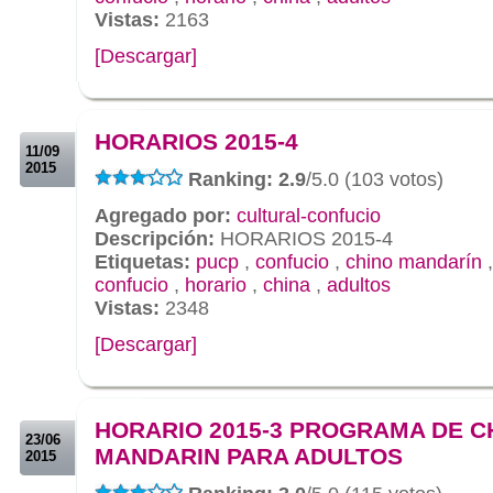
Vistas:
2163
[Descargar]
.
.
HORARIOS 2015-4
11/09
2015
Ranking: 2.9
/5.0 (103 votos)
Agregado por:
cultural-confucio
Descripción:
HORARIOS 2015-4
Etiquetas:
pucp
,
confucio
,
chino mandarín
confucio
,
horario
,
china
,
adultos
Vistas:
2348
[Descargar]
.
.
HORARIO 2015-3 PROGRAMA DE C
23/06
MANDARIN PARA ADULTOS
2015