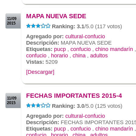
.
.
MAPA NUEVA SEDE
11/09
2015
Ranking: 3.1
/5.0 (117 votos)
Agregado por:
cultural-confucio
Descripción:
MAPA NUEVA SEDE
Etiquetas:
pucp
,
confucio
,
chino mandarín
confucio
,
horario
,
china
,
adultos
Vistas:
5209
[Descargar]
.
.
FECHAS IMPORTANTES 2015-4
11/09
2015
Ranking: 3.0
/5.0 (125 votos)
Agregado por:
cultural-confucio
Descripción:
FECHAS IMPORTANTES 2015
Etiquetas:
pucp
,
confucio
,
chino mandarín
confucio
,
horario
,
china
,
adultos