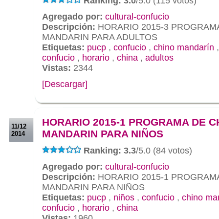
Ranking: 3.0
/5.0 (115 votos)
Agregado por:
cultural-confucio
Descripción:
HORARIO 2015-3 PROGRAMA
MANDARIN PARA ADULTOS
Etiquetas:
pucp
,
confucio
,
chino mandarín
confucio
,
horario
,
china
,
adultos
Vistas:
2344
[Descargar]
.
.
HORARIO 2015-1 PROGRAMA DE C
11/12
MANDARIN PARA NIÑOS
2014
Ranking: 3.3
/5.0 (84 votos)
Agregado por:
cultural-confucio
Descripción:
HORARIO 2015-1 PROGRAMA
MANDARIN PARA NIÑOS
Etiquetas:
pucp
,
niños
,
confucio
,
chino ma
confucio
,
horario
,
china
Vistas:
1960