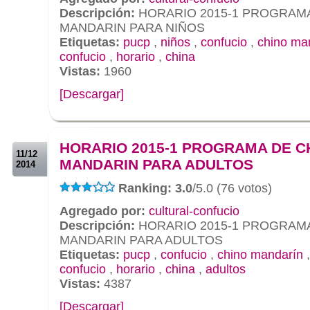
Descripción:
HORARIO 2015-1 PROGRAMA
MANDARIN PARA NIÑOS
Etiquetas:
pucp
,
niños
,
confucio
,
chino ma
confucio
,
horario
,
china
Vistas:
1960
[Descargar]
.
.
HORARIO 2015-1 PROGRAMA DE C
11/12
MANDARIN PARA ADULTOS
2014
Ranking: 3.0
/5.0 (76 votos)
Agregado por:
cultural-confucio
Descripción:
HORARIO 2015-1 PROGRAMA
MANDARIN PARA ADULTOS
Etiquetas:
pucp
,
confucio
,
chino mandarín
confucio
,
horario
,
china
,
adultos
Vistas:
4387
[Descargar]