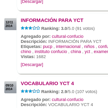
[Descargar]
.
.
INFORMACIÓN PARA YCT
12/11
2014
Ranking: 3.0
/5.0 (91 votos)
Agregado por:
cultural-confucio
Descripción:
INFORMACIÓN PARA YCT
Etiquetas:
pucp
,
internacional
,
niños
,
conf
chino
,
instituto confucio
,
china
,
yct
,
exame
Vistas:
1682
[Descargar]
.
.
VOCABULARIO YCT 4
09/10
2014
Ranking: 2.9
/5.0 (107 votos)
Agregado por:
cultural-confucio
Descripción:
VOCABULARIO YCT 4