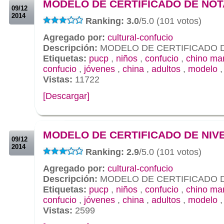
MODELO DE CERTIFICADO DE NO
09/12
2014
Ranking: 3.0
/5.0 (101 votos)
Agregado por:
cultural-confucio
Descripción:
MODELO DE CERTIFICADO 
Etiquetas:
pucp
,
niños
,
confucio
,
chino ma
confucio
,
jóvenes
,
china
,
adultos
,
modelo
Vistas:
11722
[Descargar]
.
.
MODELO DE CERTIFICADO DE NIV
09/12
2014
Ranking: 2.9
/5.0 (101 votos)
Agregado por:
cultural-confucio
Descripción:
MODELO DE CERTIFICADO D
Etiquetas:
pucp
,
niños
,
confucio
,
chino ma
confucio
,
jóvenes
,
china
,
adultos
,
modelo
Vistas:
2599