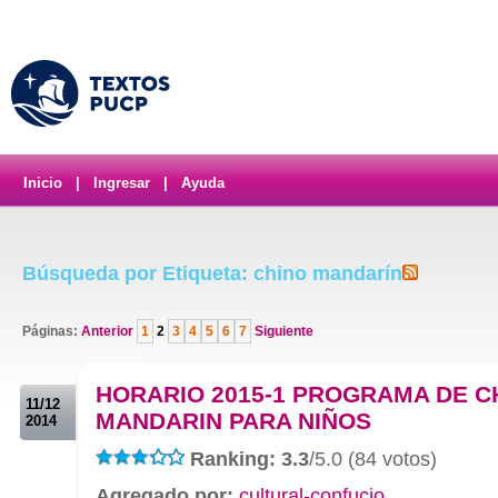
Inicio
|
Ingresar
|
Ayuda
Búsqueda por Etiqueta: chino mandarín
Páginas:
Anterior
1
2
3
4
5
6
7
Siguiente
.
HORARIO 2015-1 PROGRAMA DE C
11/12
MANDARIN PARA NIÑOS
2014
Ranking: 3.3
/5.0 (84 votos)
Agregado por:
cultural-confucio