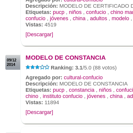
Descripción:
MODELO DE CERTIFICADO 
Etiquetas:
pucp
,
niños
,
confucio
,
chino ma
confucio
,
jóvenes
,
china
,
adultos
,
modelo
Vistas:
4519
[Descargar]
.
.
MODELO DE CONSTANCIA
09/12
2014
Ranking: 3.1
/5.0 (88 votos)
Agregado por:
cultural-confucio
Descripción:
MODELO DE CONSTANCIA
Etiquetas:
pucp
,
constancia
,
niños
,
confuc
chino
,
instituto confucio
,
jóvenes
,
china
,
ad
Vistas:
11894
[Descargar]
.
.