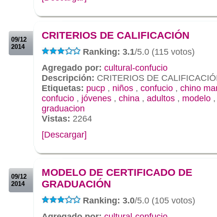
.
.
CRITERIOS DE CALIFICACIÓN
09/12
2014
Ranking: 3.1
/5.0 (115 votos)
Agregado por:
cultural-confucio
Descripción:
CRITERIOS DE CALIFICACI
Etiquetas:
pucp
,
niños
,
confucio
,
chino ma
confucio
,
jóvenes
,
china
,
adultos
,
modelo
graduacion
Vistas:
2264
[Descargar]
.
.
MODELO DE CERTIFICADO DE
09/12
GRADUACIÓN
2014
Ranking: 3.0
/5.0 (105 votos)
Agregado por:
cultural-confucio