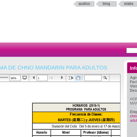
audios
blog
elabs
MA DE CHNO MANDARIN PARA ADULTOS
Inf
Agr
/ 1
Fec
Vis
Des
HOR
MAN
Eti
chi
adul