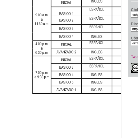
Cód
Dir
Cód
Twe