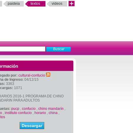
paideia
textos
videos
ormación
egado por:
cultural-confucio
ha de Ingreso:
04/12/15
tas:
3363
cargas:
1071
ARIOS 2016-1 PROGRAMA DE CHNO
DARIN PARA ADULTOS
quetas:
pucp
,
confucio
,
chino mandarín
,
no
,
instituto confucio
,
horario
,
china
,
tos
Descargar