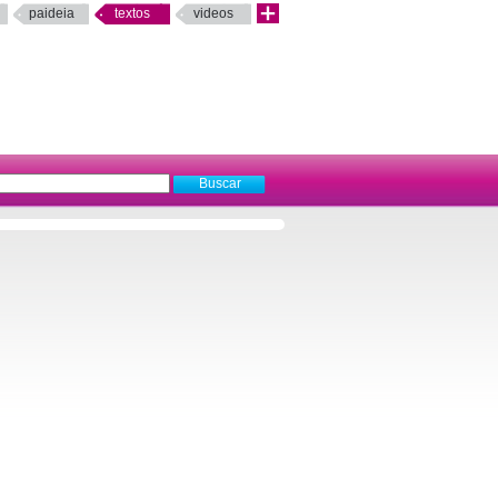
paideia
textos
videos