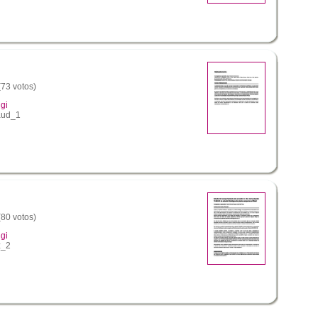
(73 votos)
gi
aud_1
(80 votos)
gi
z_2