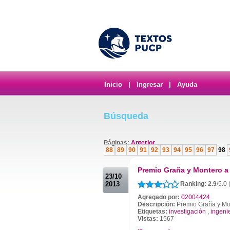
Inicio
|
Ingresar
|
Ayuda
Búsqueda
Páginas:
Anterior
88
89
90
91
92
93
94
95
96
97
98
.
Premio Graña y Montero a 
23/10
2013
Ranking: 2.9
/5.0
Agregado por:
02004424
Descripción:
Premio Graña y Mon
Etiquetas:
investigación
,
ingeni
Vistas:
1567