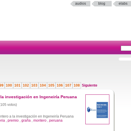
audios
blog
elabs
99
100
101
102
103
104
105
106
107
108
Siguiente
la investigación en Ingeneiría Peruana
 (105 votos)
tero a la investigación en Ingeneiría Peruana
eria
,
premio
,
graña
,
montero
,
peruana