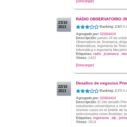
[Descargar]
.
.
RADIO OBSERVATORIO J
23/10
2013
Ranking: 2.9
/5.0 
Agregado por:
02004424
Descripción:
jueves 24 de octubr
Observatorio de Jicamarca, dirig
Matemáticas, Ingeniería de Telec
Informática e Ingeniería Mecatrón
Etiquetas:
radio
,
jicamarca
,
obs
Vistas:
1422
[Descargar]
.
.
Desafios de negocios Pri
22/10
2013
Ranking: 2.7
/5.0 
Agregado por:
02004424
Descripción:
El 2do desafío Pri
estudiantes universitarios a nive
resolver casos en el ámbito de la
seleccionados como finalistas, pr
Etiquetas:
ingenieria
,
afp
,
prim
Vistas:
1614