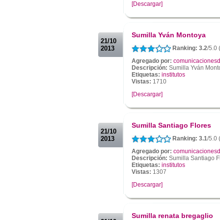
[Descargar]
.
.
Sumilla Yván Montoya
21/10
2013
Ranking: 3.2
/5.0 
Agregado por:
comunicacionesd
Descripción:
Sumilla Yván Mont
Etiquetas:
institutos
Vistas:
1710
[Descargar]
.
.
Sumilla Santiago Flores
21/10
2013
Ranking: 3.1
/5.0 
Agregado por:
comunicacionesd
Descripción:
Sumilla Santiago F
Etiquetas:
institutos
Vistas:
1307
[Descargar]
.
.
Sumilla renata bregaglio