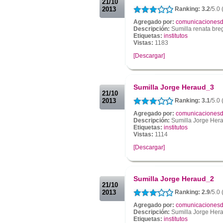
21/10
2013
Ranking: 3.2
/5.0 
Agregado por:
comunicacionesd
Descripción:
Sumilla renata bre
Etiquetas:
institutos
Vistas:
1183
[Descargar]
.
.
Sumilla Jorge Heraud_3
21/10
2013
Ranking: 3.1
/5.0 
Agregado por:
comunicacionesd
Descripción:
Sumilla Jorge Her
Etiquetas:
institutos
Vistas:
1114
[Descargar]
.
.
Sumilla Jorge Heraud_2
21/10
2013
Ranking: 2.9
/5.0 
Agregado por:
comunicacionesd
Descripción:
Sumilla Jorge Her
Etiquetas:
institutos