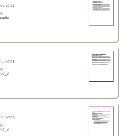
(68 votos)
gi
gaglio
(55 votos)
gi
aud_3
(76 votos)
gi
aud_2