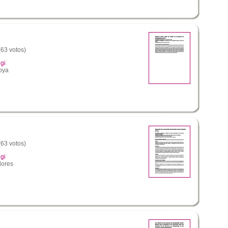
(63 votos)
gi
oya
(63 votos)
gi
lores