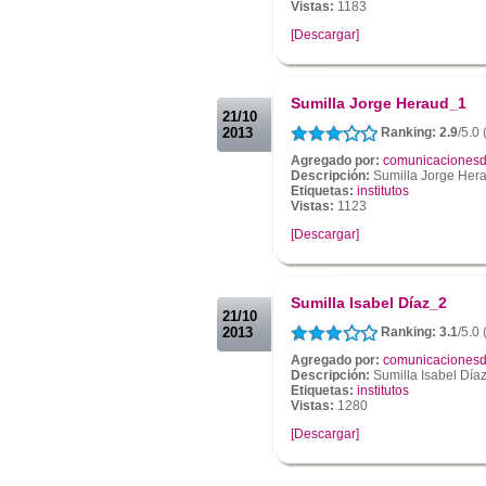
Vistas:
1183
[Descargar]
.
.
Sumilla Jorge Heraud_1
21/10
2013
Ranking: 2.9
/5.0 
Agregado por:
comunicacionesd
Descripción:
Sumilla Jorge Her
Etiquetas:
institutos
Vistas:
1123
[Descargar]
.
.
Sumilla Isabel Díaz_2
21/10
2013
Ranking: 3.1
/5.0 
Agregado por:
comunicacionesd
Descripción:
Sumilla Isabel Día
Etiquetas:
institutos
Vistas:
1280
[Descargar]
.