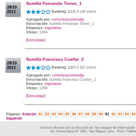
Sumilla Fernando Torres_1
28/10
2013
Ranking: 3.1
/5.0 (48 votos)
Agregado por:
comunicacionesdgi
Descripción:
Sumilla Fernando Torres_1
Etiquetas:
ingenieria
Vistas:
1084
[Descargar]
.
.
Sumilla Francisco Cuellar_2
28/10
2013
Ranking: 3.0
/5.0 (62 votos)
Agregado por:
comunicacionesdgi
Descripción:
Sumilla Francisco Cuellar_2
Etiquetas:
ingenieria
Vistas:
1290
[Descargar]
.
Páginas:
Anterior
81
82
83
84
85
86
87
88
89
90
91
92
93
94
95
Siguiente
Servicio ofrecido por la Dirección de Tecnologías de Información
Av. Universitaria N° 1801, San Miguel, Lima - Perú | Teléf