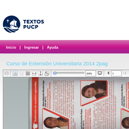
Inicio
|
Ingresar
|
Ayuda
Curso de Extensión Universitaria 2014 2pag
/ 1