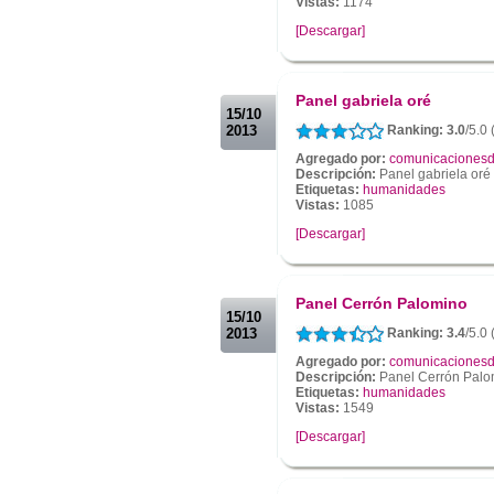
Vistas:
1174
[Descargar]
.
.
Panel gabriela oré
15/10
2013
Ranking: 3.0
/5.0 
Agregado por:
comunicacionesd
Descripción:
Panel gabriela oré
Etiquetas:
humanidades
Vistas:
1085
[Descargar]
.
.
Panel Cerrón Palomino
15/10
2013
Ranking: 3.4
/5.0 
Agregado por:
comunicacionesd
Descripción:
Panel Cerrón Palo
Etiquetas:
humanidades
Vistas:
1549
[Descargar]
.
.