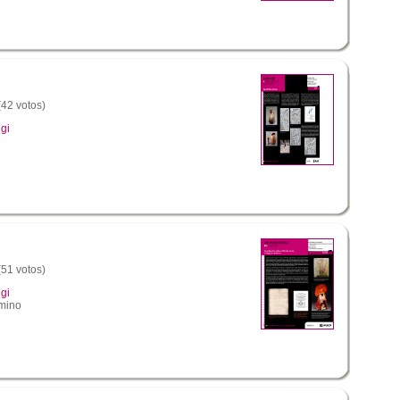
(42 votos)
gi
(51 votos)
gi
mino