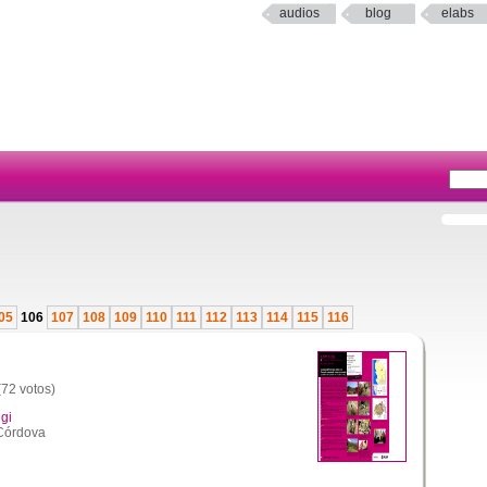
audios
blog
elabs
05
106
107
108
109
110
111
112
113
114
115
116
(72 votos)
gi
Córdova