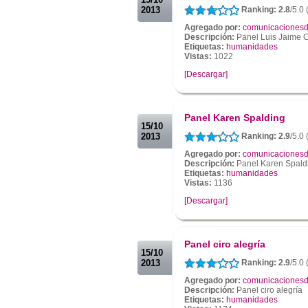
2013
Ranking: 2.8
/5.0 
Agregado por:
comunicacionesd
Descripción:
Panel Luis Jaime C
Etiquetas:
humanidades
Vistas:
1022
[Descargar]
.
.
Panel Karen Spalding
15/10
2013
Ranking: 2.9
/5.0 
Agregado por:
comunicacionesd
Descripción:
Panel Karen Spald
Etiquetas:
humanidades
Vistas:
1136
[Descargar]
.
.
Panel ciro alegría
15/10
2013
Ranking: 2.9
/5.0 
Agregado por:
comunicacionesd
Descripción:
Panel ciro alegría
Etiquetas:
humanidades