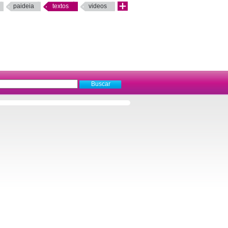
paideia
textos
videos