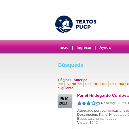
Inicio
|
Ingresar
|
Ayuda
Búsqueda
Páginas:
Anterior
96
97
98
99
100
101
102
103
104
1
Siguiente
.
Panel Hildegardo Córdova
15/10
2013
Ranking: 3.0
/5.0 
Agregado por:
comunicacionesd
Descripción:
Panel Hildegardo 
Etiquetas:
humanidades
Vistas:
1046