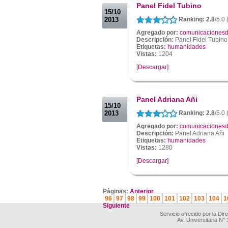
Panel Fidel Tubino
15/10
2013
Ranking: 2.8
/5.0 
Agregado por:
comunicacionesd
Descripción:
Panel Fidel Tubino
Etiquetas:
humanidades
Vistas:
1204
[Descargar]
.
.
Panel Adriana Añi
15/10
2013
Ranking: 2.8
/5.0 
Agregado por:
comunicacionesd
Descripción:
Panel Adriana Añi
Etiquetas:
humanidades
Vistas:
1280
[Descargar]
.
Páginas:
Anterior
96
97
98
99
100
101
102
103
104
1
Siguiente
Servicio ofrecido por la Di
Av. Universitaria N°