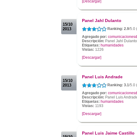
[Descargar]
.
.
Panel Jahl Dulanto
15/10
2013
Ranking: 2.9
/5.0 
Agregado por:
comunicacionesd
Descripción:
Panel Jahl Dulanto
Etiquetas:
humanidades
Vistas:
1226
[Descargar]
.
.
Panel Luis Andrade
15/10
2013
Ranking: 3.1
/5.0 
Agregado por:
comunicacionesd
Descripción:
Panel Luis Andrad
Etiquetas:
humanidades
Vistas:
1193
[Descargar]
.
.
Panel Luis Jaime Castillo
15/10