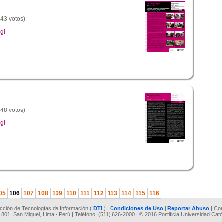
(43 votos)
gi
(48 votos)
gi
05
106
107
108
109
110
111
112
113
114
115
116
rección de Tecnologías de Información (
DTI
) |
Condiciones de Uso
|
Reportar Abuso
| Co
 1801, San Miguel, Lima - Perú | Teléfono: (511) 626-2000 | © 2016 Pontificia Universidad Cat