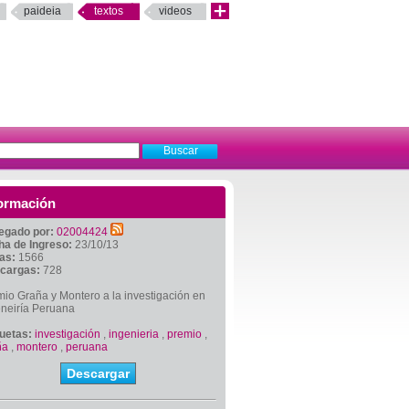
paideia
textos
videos
ormación
egado por:
02004424
ha de Ingreso:
23/10/13
tas:
1566
cargas:
728
io Graña y Montero a la investigación en
eneiría Peruana
quetas:
investigación
,
ingenieria
,
premio
,
ña
,
montero
,
peruana
Descargar