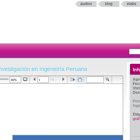
audios
blog
elabs
nvestigación en Ingeneiría Peruana
Inf
Agr
/ 1
Fec
Vis
Des
Prem
Ing
Eti
gra