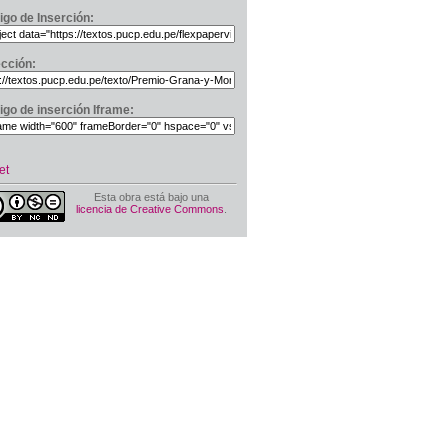
igo de Inserción:
ección:
igo de inserción Iframe:
et
Esta obra está bajo una
licencia de Creative Commons
.