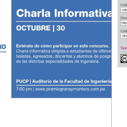
Cód
Dir
Cód
Twe