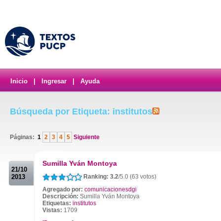
Inicio
|
Ingresar
|
Ayuda
Búsqueda por Etiqueta: institutos
Páginas:
1
2
3
4
5
Siguiente
.
Sumilla Yván Montoya
21/10
2013
Ranking: 3.2
/5.0 (63 votos)
Agregado por:
comunicacionesdgi
Descripción:
Sumilla Yván Montoya
Etiquetas:
institutos
Vistas:
1709