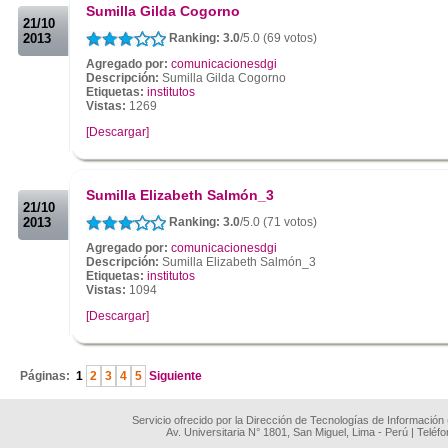
Sumilla Gilda Cogorno
21/10
2013
Ranking: 3.0
/5.0 (69 votos)
Agregado por:
comunicacionesdgi
Descripción:
Sumilla Gilda Cogorno
Etiquetas:
institutos
Vistas:
1269
[Descargar]
.
.
Sumilla Elizabeth Salmón_3
21/10
2013
Ranking: 3.0
/5.0 (71 votos)
Agregado por:
comunicacionesdgi
Descripción:
Sumilla Elizabeth Salmón_3
Etiquetas:
institutos
Vistas:
1094
[Descargar]
.
Páginas:
1
2
3
4
5
Siguiente
Servicio ofrecido por la Dirección de Tecnologías de Información
Av. Universitaria N° 1801, San Miguel, Lima - Perú | Teléf