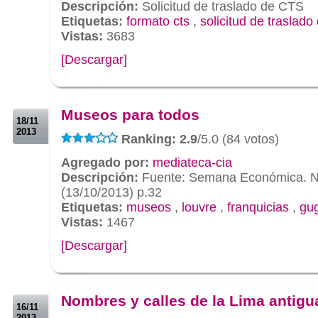
Descripción:
Solicitud de traslado de CTS
Etiquetas:
formato cts
,
solicitud de traslado
Vistas:
3683
[Descargar]
.
.
Museos para todos
18/11
2013
Ranking: 2.9
/5.0 (84 votos)
Agregado por:
mediateca-cia
Descripción:
Fuente: Semana Económica. 
(13/10/2013) p.32
Etiquetas:
museos
,
louvre
,
franquicias
,
gu
Vistas:
1467
[Descargar]
.
.
Nombres y calles de la Lima antigu
16/11
2013