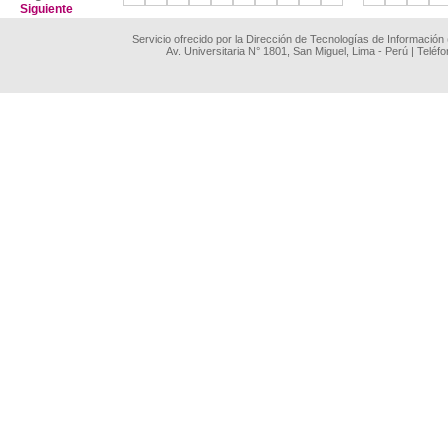
Siguiente
Servicio ofrecido por la Dirección de Tecnologías de Información
Av. Universitaria N° 1801, San Miguel, Lima - Perú | Teléf