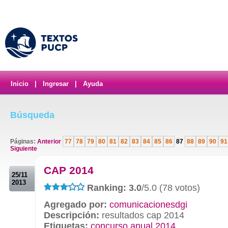
Inicio
|
Ingresar
|
Ayuda
Búsqueda
Páginas:
Anterior
77
78
79
80
81
82
83
84
85
86
87
88
89
90
91
Siguiente
.
CAP 2014
25/11
2013
Ranking: 3.0
/5.0 (78 votos)
Agregado por:
comunicacionesdgi
Descripción:
resultados cap 2014
Etiquetas:
concurso anual 2014