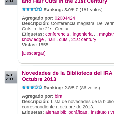
and Hair Cuts in the 21st Century
2013
Ranking: 3.0
/5.0 (151 votos)
Agregado por:
02004424
Descripción:
Conferencia magistral Deliver
Cuts in the 21st Centur
Etiquetas:
conferencia
,
ingenieria
,
,
magist
knowledge
,
hair
,
cuts
,
21st century
Vistas:
1555
[Descargar]
.
.
Novedades de la Biblioteca del IRA 
07/11
Octubre 2013
2013
Ranking: 2.8
/5.0 (86 votos)
Agregado por:
bira
Descripción:
Lista de novedades de la biblio
correspondiente a octubre de 2013.
Etiquetas:
alertas bibliográficas
,
instituto ri