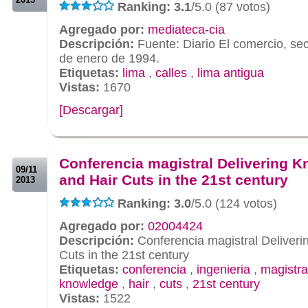
Ranking: 3.1
/5.0 (87 votos)
Agregado por:
mediateca-cia
Descripción:
Fuente: Diario El comercio, sec
de enero de 1994.
Etiquetas:
lima
,
calles
,
lima antigua
Vistas:
1670
[Descargar]
.
.
Conferencia magistral Delivering 
09/11
and Hair Cuts in the 21st century
2013
Ranking: 3.0
/5.0 (124 votos)
Agregado por:
02004424
Descripción:
Conferencia magistral Deliver
Cuts in the 21st century
Etiquetas:
conferencia
,
ingenieria
,
magistra
knowledge
,
hair
,
cuts
,
21st century
Vistas:
1522