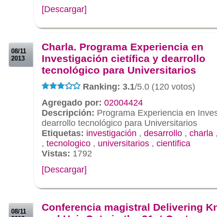
[Descargar]
.
.
Charla. Programa Experiencia en
08/11
Investigación cietífica y dearrollo
2013
tecnológico para Universitarios
Ranking: 3.1
/5.0 (120 votos)
Agregado por:
02004424
Descripción:
Programa Experiencia en Investi
dearrollo tecnológico para Universitarios
Etiquetas:
investigación
,
desarrollo
,
charla
,
tecnologico
,
universitarios
,
cientifica
Vistas:
1792
[Descargar]
.
.
Conferencia magistral Delivering 
08/11