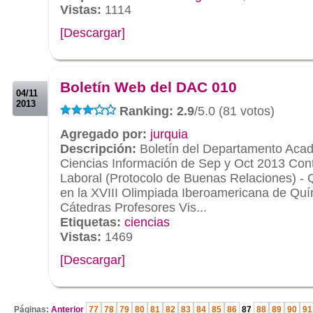
Vistas:
1114
[Descargar]
.
.
Boletín Web del DAC 010
04/11
2013
Ranking: 2.9
/5.0 (81 votos)
Agregado por:
jurquia
Descripción:
Boletín del Departamento Aca
Ciencias Información de Sep y Oct 2013 Conte
Laboral (Protocolo de Buenas Relaciones) -
en la XVIII Olimpiada Iberoamericana de Quím
Cátedras Profesores Vis...
Etiquetas:
ciencias
Vistas:
1469
[Descargar]
.
Páginas:
Anterior
77
78
79
80
81
82
83
84
85
86
87
88
89
90
91