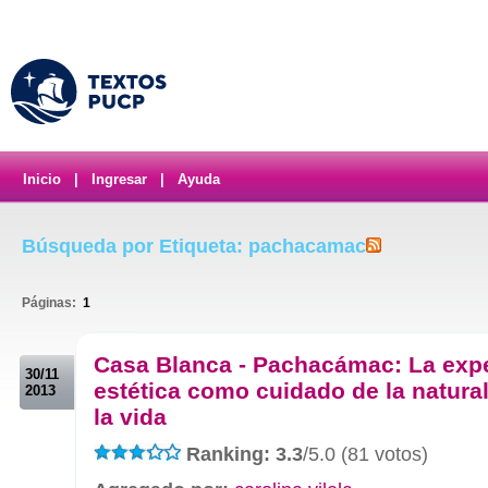
Inicio
|
Ingresar
|
Ayuda
Búsqueda por Etiqueta: pachacamac
Páginas:
1
.
Casa Blanca - Pachacámac: La expe
30/11
estética como cuidado de la natura
2013
la vida
Ranking: 3.3
/5.0 (81 votos)