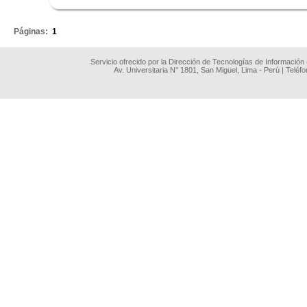
.
Páginas:
1
Servicio ofrecido por la Dirección de Tecnologías de Información
Av. Universitaria N° 1801, San Miguel, Lima - Perú | Teléf