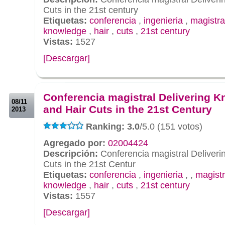
Cuts in the 21st century
Etiquetas:
conferencia
,
ingenieria
,
magistra
knowledge
,
hair
,
cuts
,
21st century
Vistas:
1527
[Descargar]
.
.
Conferencia magistral Delivering 
08/11
and Hair Cuts in the 21st Century
2013
Ranking: 3.0
/5.0 (151 votos)
Agregado por:
02004424
Descripción:
Conferencia magistral Deliver
Cuts in the 21st Centur
Etiquetas:
conferencia
,
ingenieria
,
,
magist
knowledge
,
hair
,
cuts
,
21st century
Vistas:
1557
[Descargar]