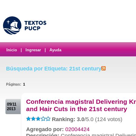
Inicio
|
Ingresar
|
Ayuda
Búsqueda por Etiqueta: 21st century
Páginas:
1
.
Conferencia magistral Delivering 
09/11
and Hair Cuts in the 21st century
2013
Ranking: 3.0
/5.0 (124 votos)
Agregado por:
02004424
Descripción:
Conferencia magistral Deliver