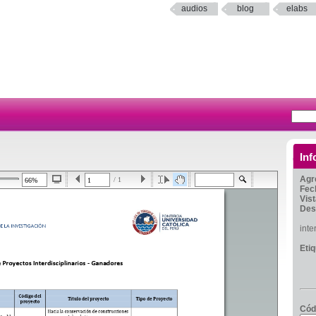
audios
blog
elabs
Inf
Agr
/ 1
Fec
Vis
Des
inte
Eti
Cód