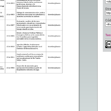
Dir
Cód
Twe