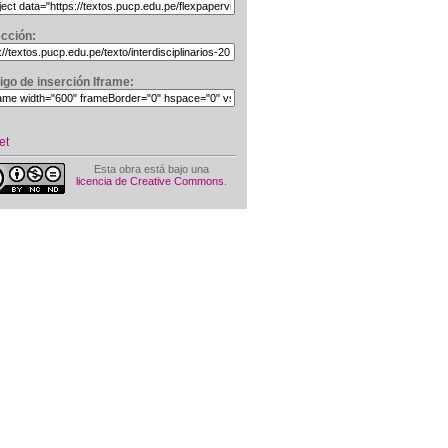
ección:
igo de inserción Iframe:
et
Esta obra está bajo una
licencia de Creative Commons
.