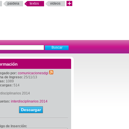
paideia
textos
videos
ormación
egado por:
comunicacionesdgi
ha de Ingreso:
25/11/13
tas:
1089
cargas:
514
rdisciplinarios 2014
quetas:
interdisciplinarios 2014
Descargar
igo de Inserción: