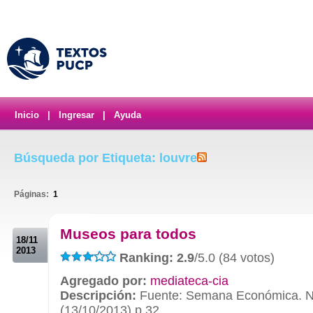
Inicio
|
Ingresar
|
Ayuda
Búsqueda por Etiqueta: louvre
Páginas:
1
.
Museos para todos
18/11
2013
Ranking: 2.9
/5.0 (84 votos)
Agregado por:
mediateca-cia
Descripción:
Fuente: Semana Económica. 
(13/10/2013) p.32