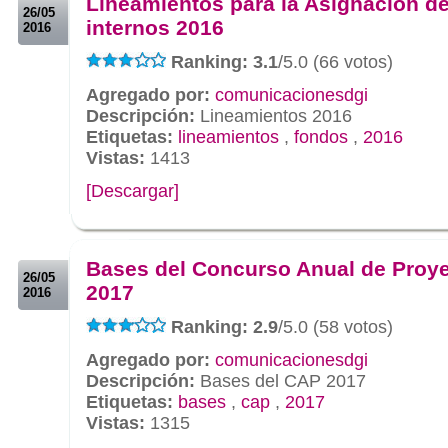
Lineamientos para la Asignación d
26/05
internos 2016
2016
Ranking: 3.1
/5.0 (66 votos)
Agregado por:
comunicacionesdgi
Descripción:
Lineamientos 2016
Etiquetas:
lineamientos
,
fondos
,
2016
Vistas:
1413
[Descargar]
.
.
Bases del Concurso Anual de Proy
26/05
2017
2016
Ranking: 2.9
/5.0 (58 votos)
Agregado por:
comunicacionesdgi
Descripción:
Bases del CAP 2017
Etiquetas:
bases
,
cap
,
2017
Vistas:
1315