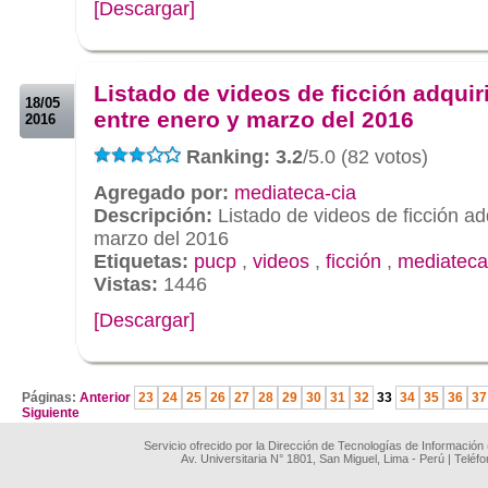
[Descargar]
.
.
Listado de videos de ficción adquir
18/05
entre enero y marzo del 2016
2016
Ranking: 3.2
/5.0 (82 votos)
Agregado por:
mediateca-cia
Descripción:
Listado de videos de ficción ad
marzo del 2016
Etiquetas:
pucp
,
videos
,
ficción
,
mediateca
Vistas:
1446
[Descargar]
.
Páginas:
Anterior
23
24
25
26
27
28
29
30
31
32
33
34
35
36
37
Siguiente
Servicio ofrecido por la Dirección de Tecnologías de Información
Av. Universitaria N° 1801, San Miguel, Lima - Perú | Teléf