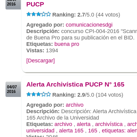
PUCP
2016
Ranking: 2.7
/5.0 (44 votos)
Agregado por:
comunicacionesdgi
Descripción:
concurso CPI-004-2016 "Scanne
de Buena Pro para su publicación en el BID.
Etiquetas:
buena pro
Vistas:
1394
[Descargar]
.
.
Alerta Archivística PUCP N° 165
04/07
2016
Ranking: 2.9
/5.0 (104 votos)
Agregado por:
archivo
Descripción:
Descripción: Alerta Archivísti
165 Archivo de la Universidad
Etiquetas:
archivo
,
alerta
,
archivística
,
arc
universidad
,
alerta 165
,
165
,
etiquetas: aler
Vistas:
2046