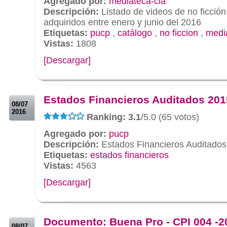
Agregado por:
mediateca-cia
Descripción:
Listado de videos de no ficció
adquiridos entre enero y junio del 2016
Etiquetas:
pucp
,
catálogo
,
no ficcion
,
medi
Vistas:
1808
[Descargar]
.
.
Estados Financieros Auditados 201
08/07
2016
Ranking: 3.1
/5.0 (65 votos)
Agregado por:
pucp
Descripción:
Estados Financieros Auditado
Etiquetas:
estados financieros
Vistas:
4563
[Descargar]
.
.
Documento: Buena Pro - CPI 004 -2
08/07