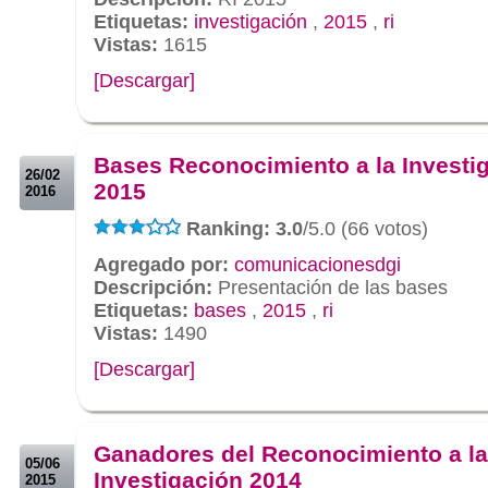
Etiquetas:
investigación
,
2015
,
ri
Vistas:
1615
[Descargar]
.
.
Bases Reconocimiento a la Investi
26/02
2015
2016
Ranking: 3.0
/5.0 (66 votos)
Agregado por:
comunicacionesdgi
Descripción:
Presentación de las bases
Etiquetas:
bases
,
2015
,
ri
Vistas:
1490
[Descargar]
.
.
Ganadores del Reconocimiento a la
05/06
Investigación 2014
2015