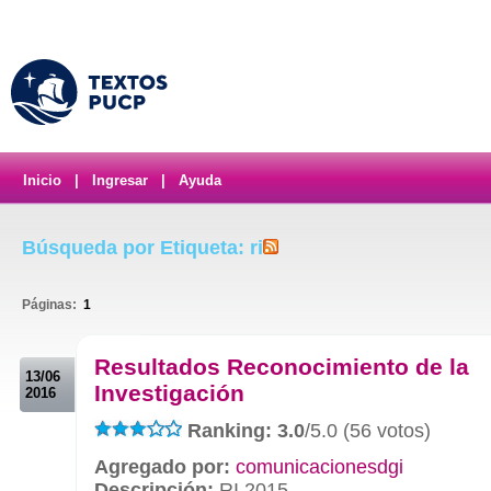
Inicio
|
Ingresar
|
Ayuda
Búsqueda por Etiqueta: ri
Páginas:
1
.
Resultados Reconocimiento de la
13/06
Investigación
2016
Ranking: 3.0
/5.0 (56 votos)
Agregado por:
comunicacionesdgi
Descripción:
RI 2015