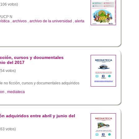
 (106 votos)
a PUCP N
vística
,
archivos
,
archivo de la universidad
,
alerta
icción, cursos y documentales
nio del 2017
(54 votos)
e no ficción, cursos y documentales adquiridos
ion
,
mediateca
ón adquiridos entre abril y junio del
(63 votos)