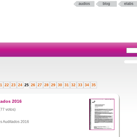
audios
blog
elabs
1
22
23
24
25
26
27
28
29
30
31
32
33
34
35
tados 2016
(77 votos)
s Auditados 2016