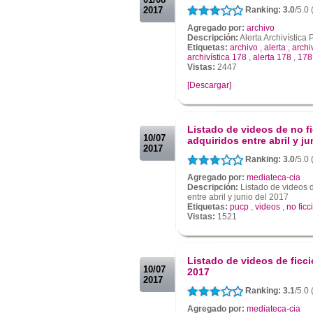
2017
Ranking: 3.0
/5.0
Agregado por:
archivo
Descripción:
Alerta Archivístic
Etiquetas:
archivo
,
alerta
,
archi
archivística 178
,
alerta 178
,
178
Vistas:
2447
[Descargar]
.
.
Listado de videos de no f
10/07
adquiridos entre abril y ju
2017
Ranking: 3.0
/5.0 
Agregado por:
mediateca-cia
Descripción:
Listado de videos d
entre abril y junio del 2017
Etiquetas:
pucp
,
videos
,
no ficc
Vistas:
1521
.
.
Listado de videos de ficci
10/07
2017
2017
Ranking: 3.1
/5.0 
Agregado por:
mediateca-cia