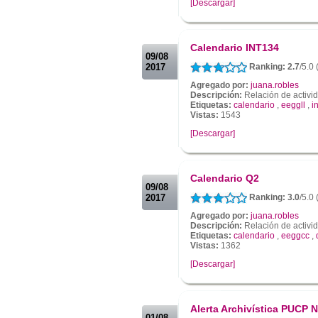
[Descargar]
.
.
Calendario INT134
09/08
2017
Ranking: 2.7
/5.0 
Agregado por:
juana.robles
Descripción:
Relación de activi
Etiquetas:
calendario
,
eeggll
,
i
Vistas:
1543
[Descargar]
.
.
Calendario Q2
09/08
2017
Ranking: 3.0
/5.0 
Agregado por:
juana.robles
Descripción:
Relación de activi
Etiquetas:
calendario
,
eeggcc
,
Vistas:
1362
[Descargar]
.
.
Alerta Archivística PUCP N
01/08