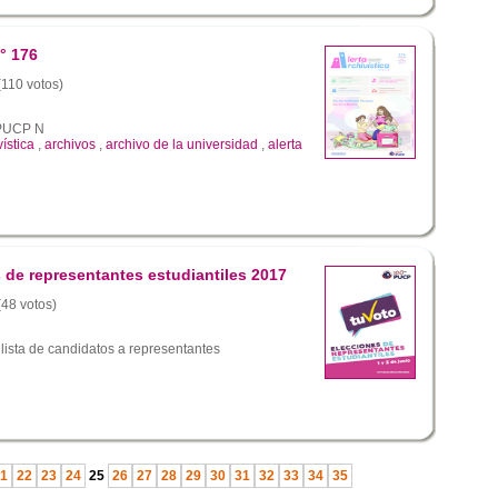
° 176
(110 votos)
a PUCP N
vística
,
archivos
,
archivo de la universidad
,
alerta
de representantes estudiantiles 2017
(48 votos)
lista de candidatos a representantes
1
22
23
24
25
26
27
28
29
30
31
32
33
34
35