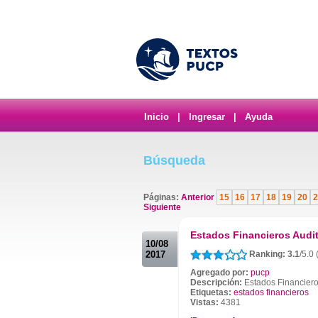
Inicio
|
Ingresar
|
Ayuda
Búsqueda
Páginas:
Anterior
15
16
17
18
19
20
2
Siguiente
.
Estados Financieros Audi
10/08
2017
Ranking: 3.1
/5.0 
Agregado por:
pucp
Descripción:
Estados Financiero
Etiquetas:
estados financieros
Vistas:
4381