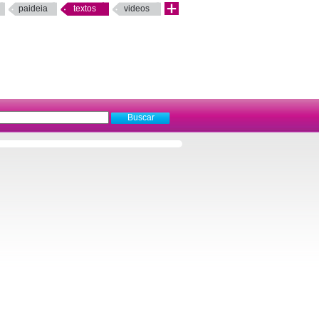
paideia
textos
videos