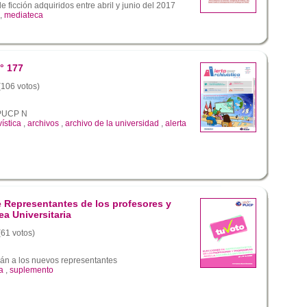
 ficción adquiridos entre abril y junio del 2017
,
mediateca
° 177
 (106 votos)
a PUCP N
vística
,
archivos
,
archivo de la universidad
,
alerta
 Representantes de los profesores y
ea Universitaria
(61 votos)
rán a los nuevos representantes
a
,
suplemento