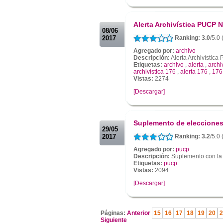
.
.
Alerta Archivística PUCP N
08/06
2017
Ranking: 3.0
/5.0 
Agregado por:
archivo
Descripción:
Alerta Archivístic
Etiquetas:
archivo
,
alerta
,
archi
archivística 176
,
alerta 176
,
176
Vistas:
2274
[Descargar]
.
.
Suplemento de elecciones 
29/05
2017
Ranking: 3.2
/5.0 
Agregado por:
pucp
Descripción:
Suplemento con la 
Etiquetas:
pucp
Vistas:
2094
[Descargar]
.
Páginas:
Anterior
15
16
17
18
19
20
2
Siguiente