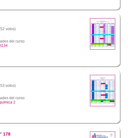
(52 votos)
dades del curso
nt134
(53 votos)
dades del curso
química 2
° 178