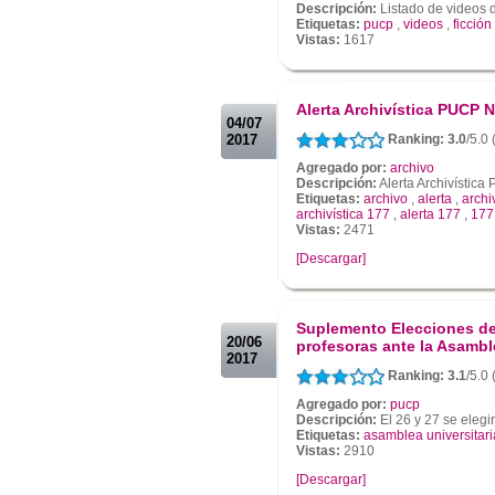
Descripción:
Listado de videos de
Etiquetas:
pucp
,
videos
,
ficción
Vistas:
1617
.
.
Alerta Archivística PUCP N
04/07
2017
Ranking: 3.0
/5.0
Agregado por:
archivo
Descripción:
Alerta Archivístic
Etiquetas:
archivo
,
alerta
,
archi
archivística 177
,
alerta 177
,
177
Vistas:
2471
[Descargar]
.
.
Suplemento Elecciones de
20/06
profesoras ante la Asambl
2017
Ranking: 3.1
/5.0 
Agregado por:
pucp
Descripción:
El 26 y 27 se elegi
Etiquetas:
asamblea universitari
Vistas:
2910
[Descargar]