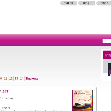
audios
blog
elabs
Inf
10
11
12
13
14
Siguiente
° 247
 (148 votos)
a PUCP N