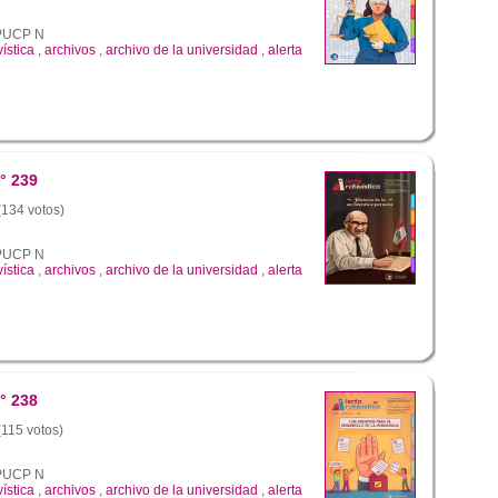
a PUCP N
vística
,
archivos
,
archivo de la universidad
,
alerta
° 239
 (134 votos)
a PUCP N
vística
,
archivos
,
archivo de la universidad
,
alerta
° 238
(115 votos)
a PUCP N
vística
,
archivos
,
archivo de la universidad
,
alerta