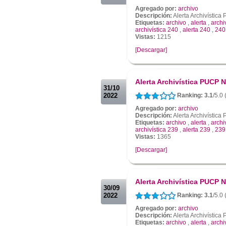
Agregado por:
archivo
Descripción:
Alerta Archivístic
Etiquetas:
archivo
,
alerta
,
archi
archivística 240
,
alerta 240
,
240
Vistas:
1215
[Descargar]
.
.
Alerta Archivística PUCP N
31/10
2022
Ranking: 3.1
/5.0
Agregado por:
archivo
Descripción:
Alerta Archivístic
Etiquetas:
archivo
,
alerta
,
archi
archivística 239
,
alerta 239
,
239
Vistas:
1365
[Descargar]
.
.
Alerta Archivística PUCP N
30/09
2022
Ranking: 3.1
/5.0 
Agregado por:
archivo
Descripción:
Alerta Archivístic
Etiquetas:
archivo
,
alerta
,
archi