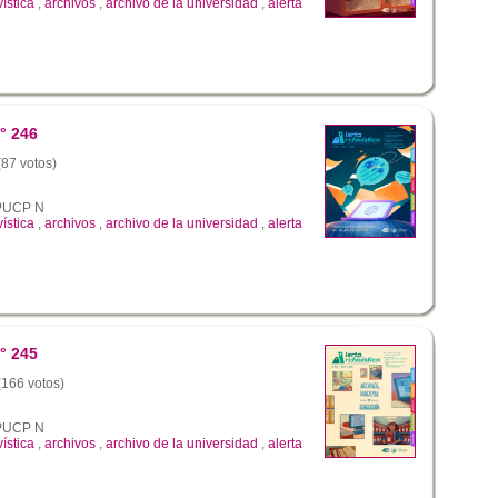
vística
,
archivos
,
archivo de la universidad
,
alerta
° 246
(87 votos)
a PUCP N
vística
,
archivos
,
archivo de la universidad
,
alerta
° 245
 (166 votos)
a PUCP N
vística
,
archivos
,
archivo de la universidad
,
alerta