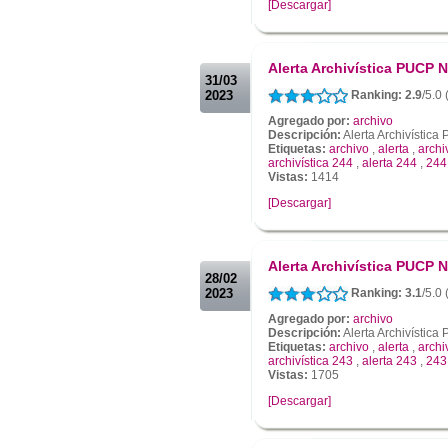
[Descargar]
.
.
Alerta Archivística PUCP N
31/03
2023
Ranking: 2.9
/5.0 
Agregado por:
archivo
Descripción:
Alerta Archivístic
Etiquetas:
archivo
,
alerta
,
archi
archivística 244
,
alerta 244
,
244
Vistas:
1414
[Descargar]
.
.
Alerta Archivística PUCP N
28/02
2023
Ranking: 3.1
/5.0
Agregado por:
archivo
Descripción:
Alerta Archivístic
Etiquetas:
archivo
,
alerta
,
archi
archivística 243
,
alerta 243
,
243
Vistas:
1705
[Descargar]
.
.