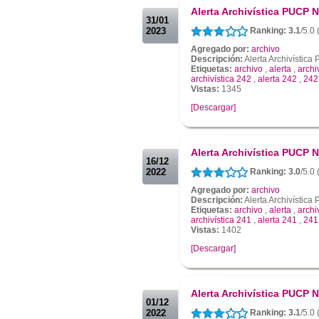
Alerta Archivística PUCP N
31/01
2023
Ranking: 3.1
/5.0
Agregado por:
archivo
Descripción:
Alerta Archivístic
Etiquetas:
archivo
,
alerta
,
archi
archivística 242
,
alerta 242
,
242
Vistas:
1345
[Descargar]
.
.
Alerta Archivística PUCP N
16/12
2022
Ranking: 3.0
/5.0 
Agregado por:
archivo
Descripción:
Alerta Archivístic
Etiquetas:
archivo
,
alerta
,
archi
archivística 241
,
alerta 241
,
241
Vistas:
1402
[Descargar]
.
.
Alerta Archivística PUCP N
01/12
2022
Ranking: 3.1
/5.0