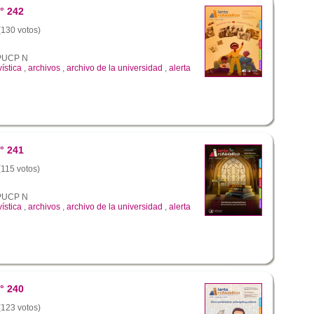
° 242
 (130 votos)
a PUCP N
vística
,
archivos
,
archivo de la universidad
,
alerta
° 241
(115 votos)
a PUCP N
vística
,
archivos
,
archivo de la universidad
,
alerta
° 240
 (123 votos)