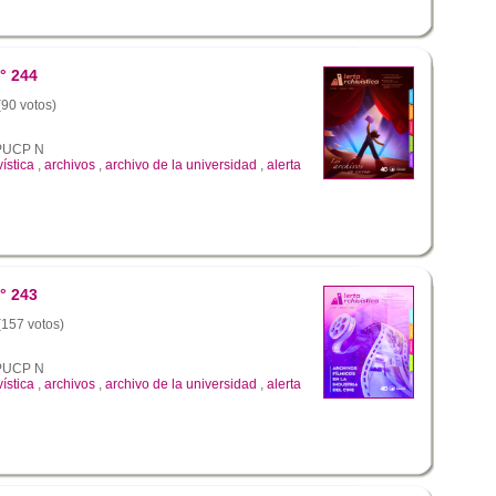
° 244
(90 votos)
a PUCP N
vística
,
archivos
,
archivo de la universidad
,
alerta
° 243
 (157 votos)
a PUCP N
vística
,
archivos
,
archivo de la universidad
,
alerta