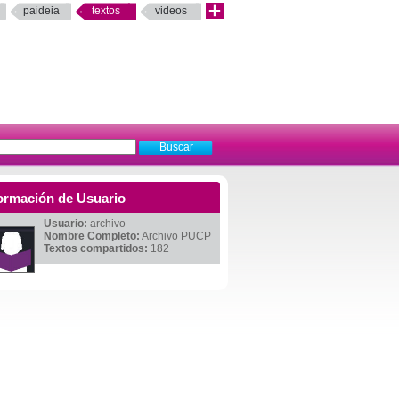
paideia
textos
videos
ormación de Usuario
Usuario:
archivo
Nombre Completo:
Archivo PUCP
Textos compartidos:
182