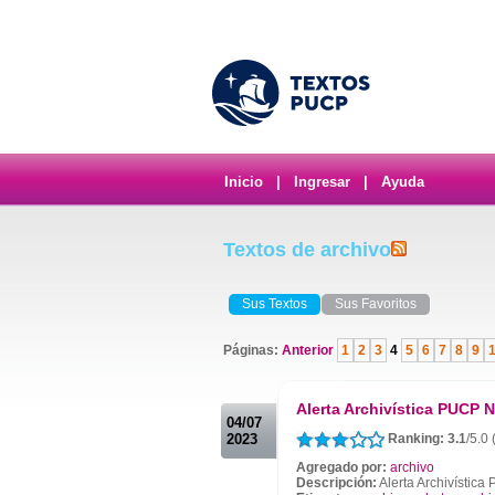
Inicio
|
Ingresar
|
Ayuda
Textos de archivo
Sus Textos
Sus Favoritos
Páginas:
Anterior
1
2
3
4
5
6
7
8
9
.
Alerta Archivística PUCP N
04/07
2023
Ranking: 3.1
/5.0
Agregado por:
archivo
Descripción:
Alerta Archivístic