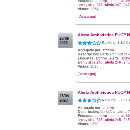
Etiquetas:
archivo
,
alerta
,
archi
archivística 247
,
alerta 247
,
247
Vistas:
1254
[Descargar]
.
.
Alerta Archivística PUCP N
28/06
2023
Ranking: 3.1
/5.0 
Agregado por:
archivo
Descripción:
Alerta Archivístic
Etiquetas:
archivo
,
alerta
,
archi
archivística 246
,
alerta 246
,
246
Vistas:
1015
[Descargar]
.
.
Alerta Archivística PUCP N
28/04
2023
Ranking: 3.2
/5.0
Agregado por:
archivo
Descripción:
Alerta Archivístic
Etiquetas:
archivo
,
alerta
,
archi
archivística 245
,
alerta 245
,
245
Vistas:
1399