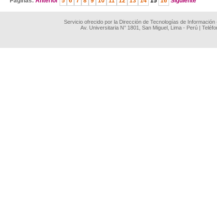
Páginas:
Anterior
5
6
7
8
9
10
11
12
13
14
15
16
Siguiente
Servicio ofrecido por la Dirección de Tecnologías de Información
Av. Universitaria N° 1801, San Miguel, Lima - Perú | Teléf