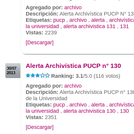
Agregado por:
archivo
Descripción:
Alerta Archivística PUCP N° 1
Etiquetas:
pucp
,
archivo
,
alerta
,
archivístic
la universidad
,
alerta archivistica 131
,
131
Vistas:
2239
[Descargar]
.
.
Alerta Archivística PUCP n° 130
30/07
2013
Ranking: 3.1
/5.0 (116 votos)
Agregado por:
archivo
Descripción:
Alerta Archivística PUCP n° 13
de la Universidad
Etiquetas:
pucp
,
archivo
,
alerta
,
archivístic
la universidad
,
alerta archivistica 130
,
130
Vistas:
2351
[Descargar]