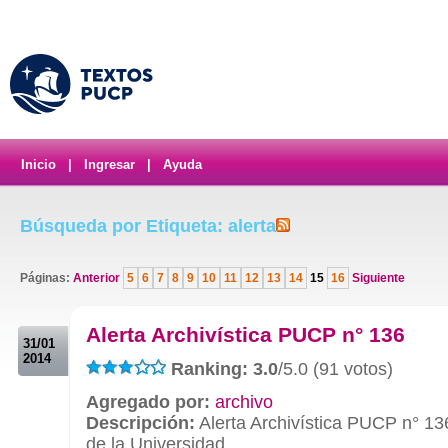
Inicio
|
Ingresar
|
Ayuda
Búsqueda por Etiqueta: alerta
Páginas:
Anterior
5
6
7
8
9
10
11
12
13
14
15
16
Siguiente
.
Alerta Archivística PUCP n° 136
31/01
2014
Ranking: 3.0
/5.0 (91 votos)
Agregado por:
archivo
Descripción:
Alerta Archivística PUCP n° 13
de la Universidad