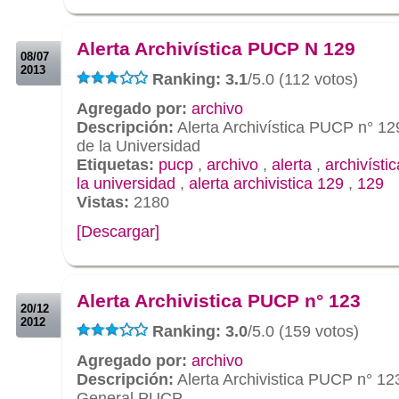
.
.
Alerta Archivística PUCP N 129
08/07
2013
Ranking: 3.1
/5.0 (112 votos)
Agregado por:
archivo
Descripción:
Alerta Archivística PUCP n° 12
de la Universidad
Etiquetas:
pucp
,
archivo
,
alerta
,
archivístic
la universidad
,
alerta archivistica 129
,
129
Vistas:
2180
[Descargar]
.
.
Alerta Archivistica PUCP n° 123
20/12
2012
Ranking: 3.0
/5.0 (159 votos)
Agregado por:
archivo
Descripción:
Alerta Archivistica PUCP n° 12
General PUCP