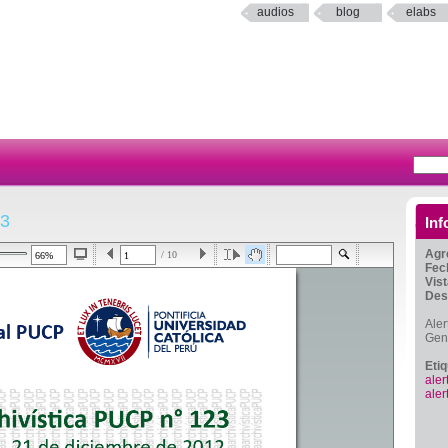
audios
blog
elabs
23
Inf
Agr
/ 10
Fec
Vis
Des
Aler
Gen
Eti
aler
aler