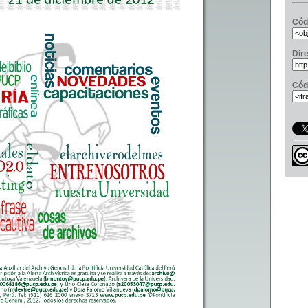
Cód
Dir
Cód