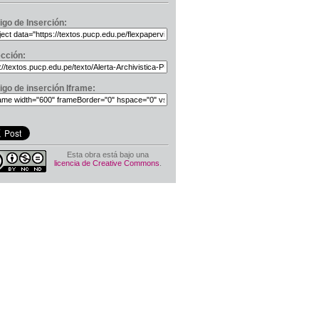
igo de Inserción:
ección:
igo de inserción Iframe:
Esta obra está bajo una
licencia de Creative Commons
.