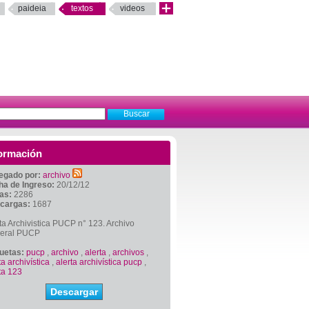
paideia
textos
videos
ormación
egado por:
archivo
ha de Ingreso:
20/12/12
tas:
2286
cargas:
1687
ta Archivistica PUCP n° 123. Archivo
eral PUCP
quetas:
pucp
,
archivo
,
alerta
,
archivos
,
ta archivística
,
alerta archivística pucp
,
ta 123
Descargar