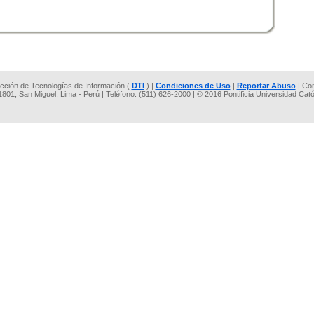
rección de Tecnologías de Información (
DTI
) |
Condiciones de Uso
|
Reportar Abuso
| Co
 1801, San Miguel, Lima - Perú | Teléfono: (511) 626-2000 | © 2016 Pontificia Universidad Cat