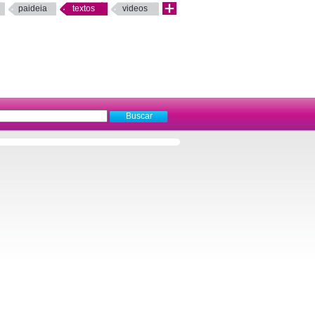
paideia
textos
videos