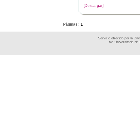
[Descargar]
.
Páginas:
1
Servicio ofrecido por la Di
Av. Universitaria N°