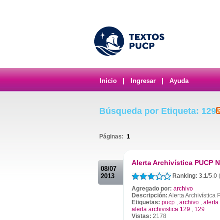
Inicio
|
Ingresar
|
Ayuda
Búsqueda por Etiqueta: 129
Páginas:
1
.
Alerta Archivística PUCP 
08/07
2013
Ranking: 3.1
/5.0 
Agregado por:
archivo
Descripción:
Alerta Archivística
Etiquetas:
pucp
,
archivo
,
alerta
alerta archivistica 129
,
129
Vistas:
2178