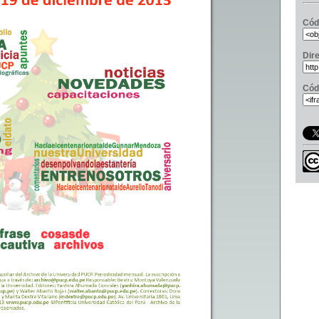
Cód
Dir
Cód