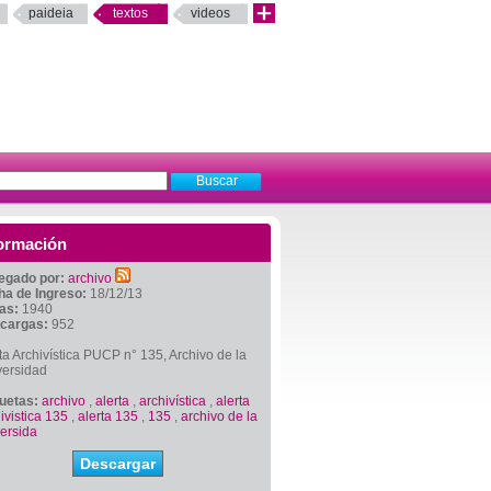
paideia
textos
videos
ormación
egado por:
archivo
ha de Ingreso:
18/12/13
tas:
1940
cargas:
952
ta Archivística PUCP n° 135, Archivo de la
versidad
quetas:
archivo
,
alerta
,
archivística
,
alerta
ivistica 135
,
alerta 135
,
135
,
archivo de la
ersida
Descargar