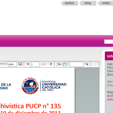
audios
blog
elabs
Inf
Agr
/ 14
Fec
Vis
Des
Aler
Uni
Eti
arch
univ