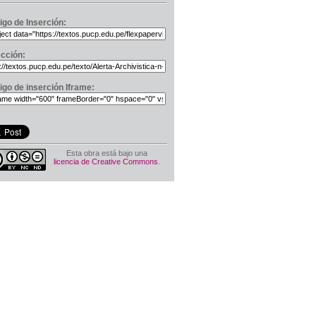
igo de Inserción:
ección:
igo de inserción Iframe:
Esta obra está bajo una
licencia de Creative Commons
.