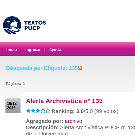
Inicio
|
Ingresar
|
Ayuda
Búsqueda por Etiqueta: 135
Páginas:
1
.
Alerta Archivística n° 135
18/12
2013
Ranking: 3.0
/5.0 (99 votos)
Agregado por:
archivo
Descripción:
Alerta Archivística PUCP n° 13
de la Universidad