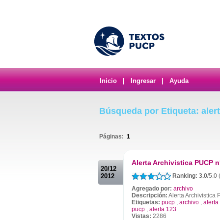
Inicio
|
Ingresar
|
Ayuda
Búsqueda por Etiqueta: aler
Páginas:
1
.
Alerta Archivistica PUCP n
20/12
2012
Ranking: 3.0
/5.0
Agregado por:
archivo
Descripción:
Alerta Archivistic
Etiquetas:
pucp
,
archivo
,
alerta
pucp
,
alerta 123
Vistas:
2286