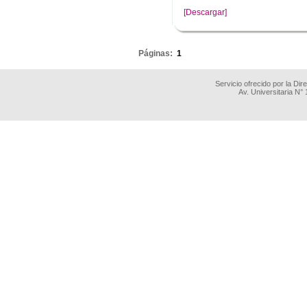
[Descargar]
.
Páginas:
1
Servicio ofrecido por la Di
Av. Universitaria N°