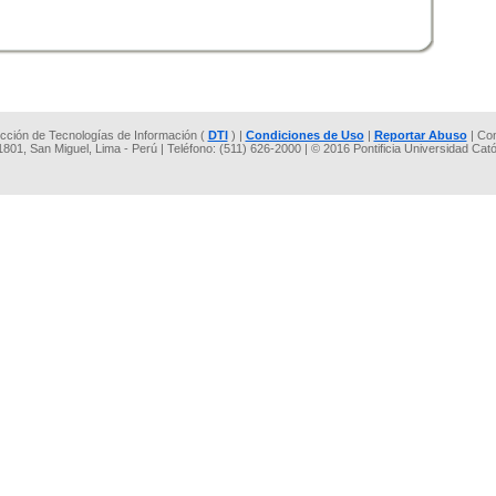
rección de Tecnologías de Información (
DTI
) |
Condiciones de Uso
|
Reportar Abuso
| Co
 1801, San Miguel, Lima - Perú | Teléfono: (511) 626-2000 | © 2016 Pontificia Universidad Cat