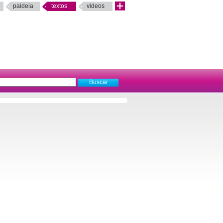
paideia
textos
videos