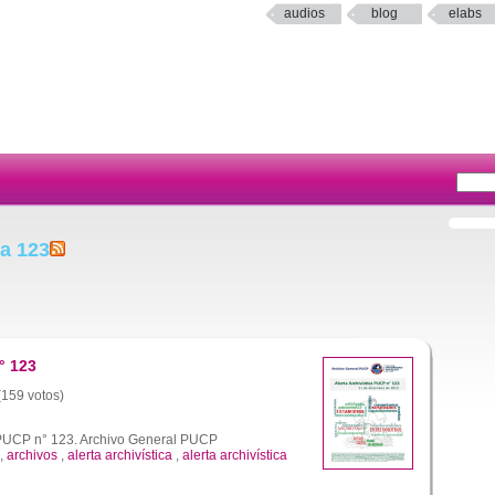
audios
blog
elabs
ta 123
° 123
 (159 votos)
a PUCP n° 123. Archivo General PUCP
,
archivos
,
alerta archivística
,
alerta archivística